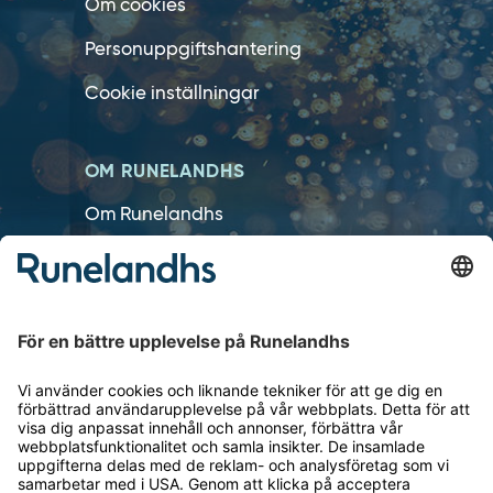
Om cookies
Personuppgiftshantering
Cookie inställningar
OM RUNELANDHS
Om Runelandhs
Köpvillkor
Därför ska du välja oss
Lediga jobb
Kvalitets- och miljöpolicy
Läsvärt