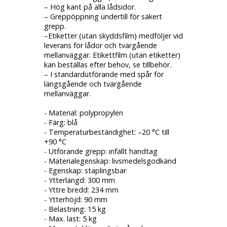
– Hög kant på alla lådsidor.
– Greppöppning undertill för säkert
grepp.
–Etiketter (utan skyddsfilm) medföljer vid
leverans för lådor och tvärgående
mellanväggar. Etikettfilm (utan etiketter)
kan beställas efter behov, se tillbehör.
– I standardutförande med spår för
längsgående och tvärgående
mellanväggar.
- Material: polypropylen
- Färg: blå
- Temperaturbeständighet: –20 °C till
+90 °C
- Utförande grepp: infällt handtag
- Materialegenskap: livsmedelsgodkänd
- Egenskap: staplingsbar
- Ytterlängd: 300 mm
- Yttre bredd: 234 mm
- Ytterhöjd: 90 mm
- Belastning: 15 kg
- Max. last: 5 kg