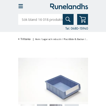
Sök
bland
16
018
produkter
Tel. 0480-15940
Tillbaka
|
Hem
/
Lager och industri
/
Plastlådor & Backar
/
Modulbackar, Lage