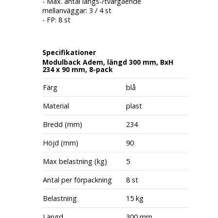
- Max. antal längs-/tvärgående
mellanväggar: 3 / 4 st
- FP: 8 st
Specifikationer
Modulback Adem, längd 300 mm, BxH
234 x 90 mm, 8-pack
Färg
blå
Material
plast
Bredd (mm)
234
Höjd (mm)
90
Max belastning (kg)
5
Antal per förpackning
8 st
Belastning
15 kg
Längd
300 mm