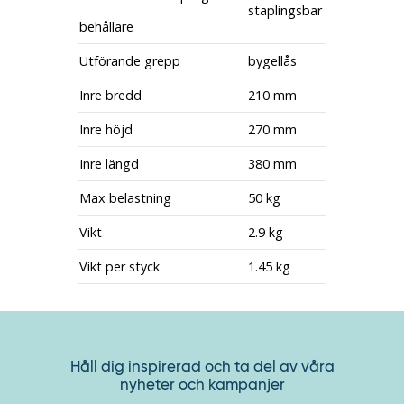
staplingsbar
behållare
Utförande grepp
bygellås
Inre bredd
210 mm
Inre höjd
270 mm
Inre längd
380 mm
Max belastning
50 kg
Vikt
2.9 kg
Vikt per styck
1.45 kg
Håll dig inspirerad och ta del av våra
nyheter och kampanjer