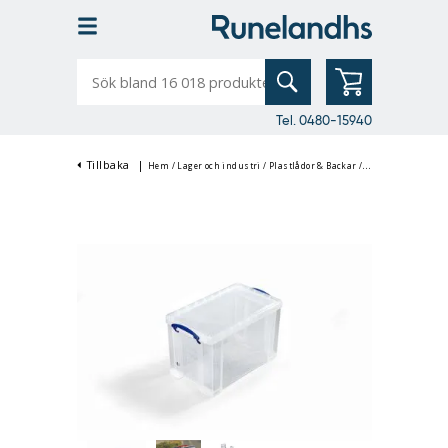
Sök
bland
16
018
produkter
Tel. 0480-15940
Tillbaka
|
Hem
/
Lager och industri
/
Plastlådor & Backar
/
Förvaringslådor
/