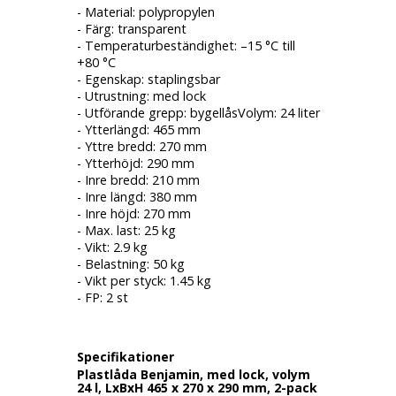
- Material: polypropylen
- Färg: transparent
- Temperaturbeständighet: –15 °C till
+80 °C
- Egenskap: staplingsbar
- Utrustning: med lock
- Utförande grepp: bygellåsVolym: 24 liter
- Ytterlängd: 465 mm
- Yttre bredd: 270 mm
- Ytterhöjd: 290 mm
- Inre bredd: 210 mm
- Inre längd: 380 mm
- Inre höjd: 270 mm
- Max. last: 25 kg
- Vikt: 2.9 kg
- Belastning: 50 kg
- Vikt per styck: 1.45 kg
- FP: 2 st
Specifikationer
Plastlåda Benjamin, med lock, volym
24 l, LxBxH 465 x 270 x 290 mm, 2-pack