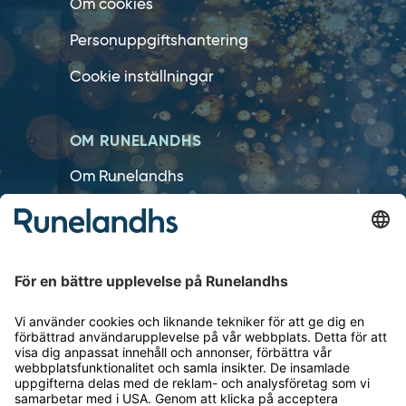
Om cookies
Personuppgiftshantering
Cookie inställningar
OM RUNELANDHS
Om Runelandhs
Köpvillkor
Därför ska du välja oss
Lediga jobb
Kvalitets- och miljöpolicy
Läsvärt