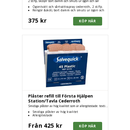
2 st/fp, sköljer bort damm och smuts ur ögon och sår
Ögontvätt och sårtvättsspray cederroth, 2 st/fp.
Rengör &skölj bort damm och smuts ur ögon och
sår
375 kr
Plåster refill till Första Hjälpen
Station/Tavla Cederroth
Smidiga plåster av hög kvalitet som är allergitestade. textil
och plastplåster.
Smidiga plåster av hög kvalitet
Allergitestade
Från 425 kr