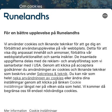
Om cookies
Personuppgiftshantering
Cookie inställningar
OM RUNELANDHS
Om Runelandhs
Köpvillkor
Därför ska du välja oss
Lediga jobb
Kvalitets- och miljöpolicy
Läsvärt