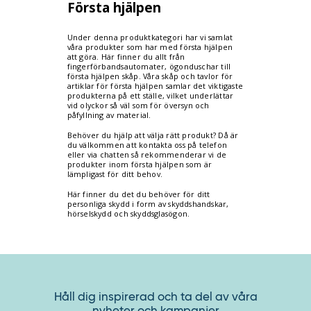
Första hjälpen
Under denna produktkategori har vi samlat
våra produkter som har med första hjälpen
att göra. Här finner du allt från
fingerförbandsautomater, ögonduschar till
första hjälpen skåp. Våra skåp och tavlor för
artiklar för första hjälpen samlar det viktigaste
produkterna på ett ställe, vilket underlättar
vid olyckor så väl som för översyn och
påfyllning av material.
Behöver du hjälp att välja rätt produkt? Då är
du välkommen att kontakta oss på telefon
eller via chatten så rekommenderar vi de
produkter inom första hjälpen som är
lämpligast för ditt behov.
Här finner du det du behöver för ditt
personliga skydd i form av skyddshandskar,
hörselskydd och skyddsglasögon.
Håll dig inspirerad och ta del av våra
nyheter och kampanjer