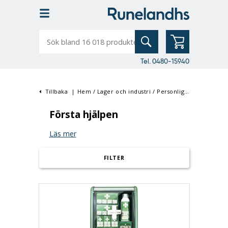
Sök
bland
16
018
produkter
Tel. 0480-15940
Tillbaka
|
Hem
/
Lager och industri
/
Personlig skyddsutrustning
Första hjälpen
Läs mer
FILTER