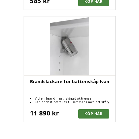
585 kr
Brandsläckare för batteriskåp Ivan
Vid en brand inuti skåpet aktiveras
brandsläckningen automatiskt
Kan endast beställas tillsammans med ett skåp,
kan inte monteras i efterhand
11 890 kr