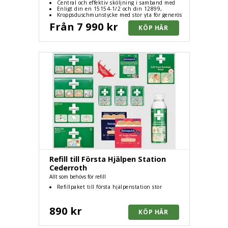
Central och effektiv sköljning i samband med
främmande föremål i ögon, brännskador, frätskador,
Enligt din en 15154-1/2 och din 12899,
skållning osv.
inklusive informationsskyltar, anslutning till
Kroppsduschmunstycke med stor yta för generös
befintlig vattenledning med kallt vatten
vattenfördelning/mjuk stråle, gummiklätt
Från 7 990 kr
ögonduschmunstycke
Refill till Första Hjälpen Station
Cederroth
Allt som behövs för refill
Refillpaket till första hjälpenstation stor
890 kr