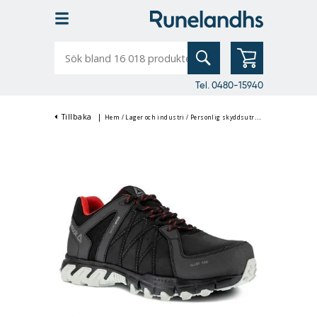
Sök
bland
16
018
produkter
Tel. 0480-15940
Tillbaka
|
Hem
/
Lager och industri
/
Personlig skyddsutrustning
/
Arbetssko