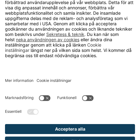
Läsvärt
TELEFON
0480-15940
E-POST
order@runelandhs.se
;