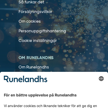
Så funkar det
Försäljningsvillkor
Om cookies
Personuppgiftshantering
Cookie inställningar
OM RUNELANDHS
Om Runelandhs
Köpvillkor
Därför ska du välja oss
Lediga jobb
Kvalitets- och miljöpolicy