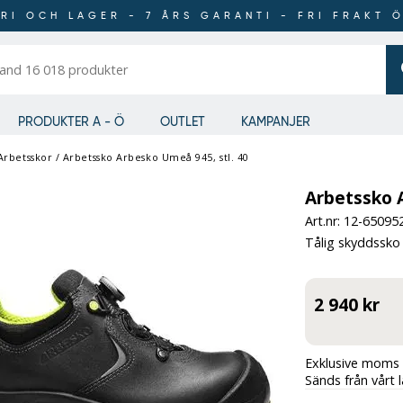
RI OCH LAGER - 7 ÅRS GARANTI - FRI FRAKT 
er
PRODUKTER A - Ö
OUTLET
KAMPANJER
Arbetsskor
/
Arbetssko Arbesko Umeå 945, stl. 40
Arbetssko A
Art.nr: 12-
65095
Tålig skyddssko 
2 940 kr
Exklusive moms 
Sänds från vårt 