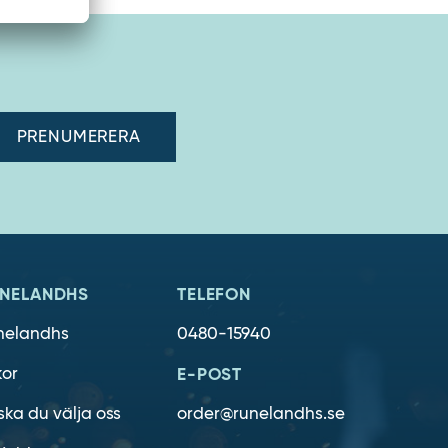
adress"
NELANDHS
TELEFON
nelandhs
0480-15940
kor
E-POST
ska du välja oss
order@runelandhs.se