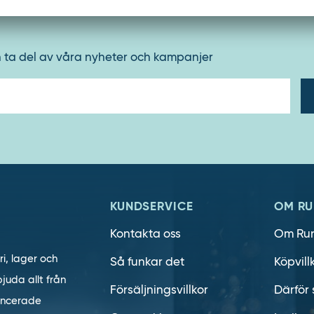
h ta del av våra nyheter och kampanjer
E-
post
KUNDSERVICE
OM RU
Kontakta oss
Om Ru
ri, lager och
Så funkar det
Köpvill
juda allt från
Försäljningsvillkor
Därför 
vancerade