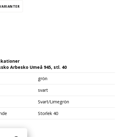
 VARIANTER
ikationer
sko Arbesko Umeå 945, stl. 40
grön
svart
Svart/Limegrön
nde
Storlek 40