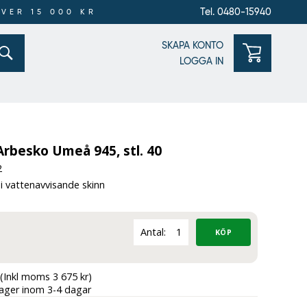
Tel. 0480-15940
ÖVER 15 000 KR
SKAPA KONTO
LOGGA IN
rbesko Umeå 945, stl. 40
2
i vattenavvisande skinn
Antal:
(Inkl moms 3 675 kr)
lager inom 3-4 dagar