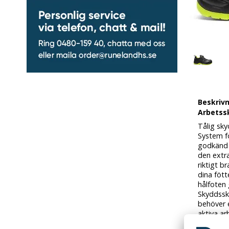
Beskriv
Arbetssk
Tålig sk
System f
godkänd 
den extr
riktigt 
dina fött
hålfoten 
Skyddssk
behöver 
aktiva a
ISO 2034