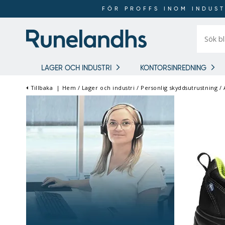
FÖR PROFFS INOM INDUST
Sök
bland
16
018
produkt
LAGER OCH INDUSTRI
KONTORSINREDNING
Tillbaka
|
Hem
/
Lager och industri
/
Personlig skyddsutrustning
/
FÖR PROFFS INOM
INDUSTRI OCH LAGER