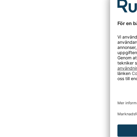
Arbetsmil
Skyddskl
Tåhätta:
Spiktramp
Ovandel: 
väta uppt
hälgrepp
Foder: I 
Innersula
flexibili
mjukt met
stöd och 
Mellansu
maximal 
sviktkäns
Slitsula:
mot unde
sviktkäns
Stängnin
Passform