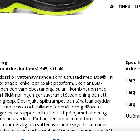
FINNS I 14
ning
Specif
o Arbesko Umeå 945, stl. 40
Arbets
yddssko i vattenavvisande skinn utrustad med Boa® Fit
Färg
ör snabb, enkel och exakt passform. Skon är ESD-
och den värmebeständiga sulan i kombination med
Färg
a häldämpningen ger suverän stötdämpning och ett
bra grepp. Det mjuka spiktrampet och tåhättan skyddar
Färg
er mot vassa och fallande föremål, och gelänken i
ger extra support och stabilitet på ojämnt underlag.
Utföra
on är utvecklad för hantverkare och montörer som
en värmetålig och vattenavvisande skyddssko under
rbetsdagar primärt utomhus. Överensstämmer med EN
5:2011, S3, HRO, SRC