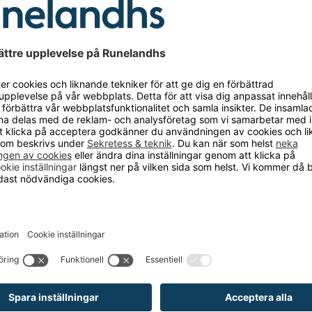
jö: Service, Bygg, Lätt industri
ass: EN ISO 20345:2011, S3, HRO, SRC
 Lätt aluminiumtåhätta.
skydd: Mjukt metallfritt spiktramp i textil
Fullnarvigt, kraftigt impregnerat Super8-skinn som tål
ill 8 timmar. Slitstarkt tåskydd och extra stabilt
.
luftig mesh och snabbtorkande Cambrelle® i hälen.
: Formpressad bindsula för stabilitet baktill och
tet framtill. Utrustad med en inläggssula i PU-skum,
allfritt spiktrampskydd och gelänk i hålfoten för extra
stabilitet.
la: I mjukt PU-material med extra häldämpning för
stötdämpning, exceptionell återfjädring och
la.
 Flexibel och värmebeständig nitrilsula med bra grepp
rlaget och effektiv stötupptagning med behaglig
la
g: Boa® Fit System
: Mycket rymlig