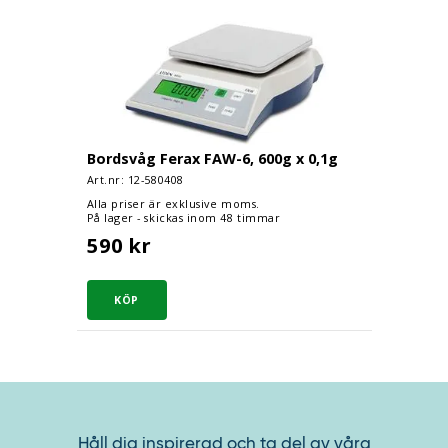
Bordsvåg Ferax FAW-6, 600g x 0,1g
Bordsvåg Ferax FAW-6, 600g x 0,1g
Art.nr: 12-
580408
Alla priser är exklusive moms.
På lager - skickas inom 48 timmar
590 kr
Håll dig inspirerad och ta del av våra