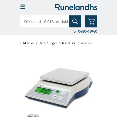
Sök
bland
16
018
produkter
Tel. 0480-15940
Tillbaka
|
Hem
/
Lager och industri
/
Pack & Emballage
/
Våga