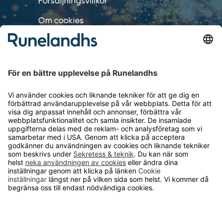
Försäljningsvillkor
Om cookies
Personuppgiftshantering
Cookie inställningar
OM RUNELANDHS
Om Runelandhs
Köpvillkor
Därför ska du välja oss
Lediga jobb
Kvalitets- och miljöpolicy
Läsvärt