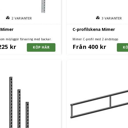
2
VARIANTER
3
VARIANTER
t Mimer
C-profilskena Mimer
om möjliggör förvaring med backar.
Mimer C-profil med 2 ändstopp
er passar till alla våra arbetsbord och
225 kr
Från 400 kr
r.