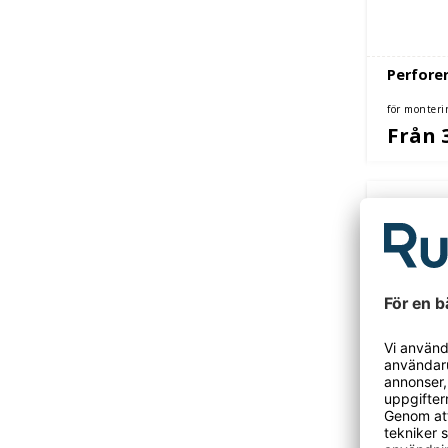
Perfore
för monteri
Från 