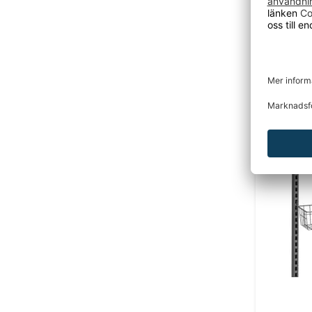
Pärmhål
stål, BxDx
540 k