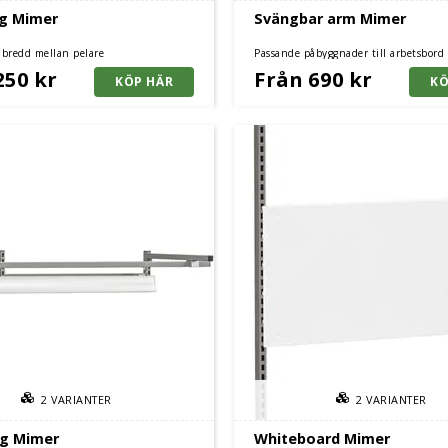
g Mimer
Svängbar arm Mimer
a bredd mellan pelare
Passande påbyggnader till arbetsbord
arbetsbänkar i serien Skiffer
250 kr
Från 690 kr
2
VARIANTER
2
VARIANTER
ng Mimer
Whiteboard Mimer