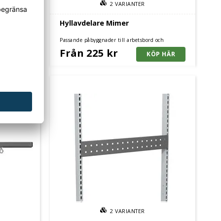
2
VARIANTER
sk
Hyllavdelare Mimer
Passande påbyggnader till arbetsbord och
arbetsbänkar. Enkelt tillbehör som utökar
Från 225 kr
förvaringsmöjligheterna.
2
VARIANTER