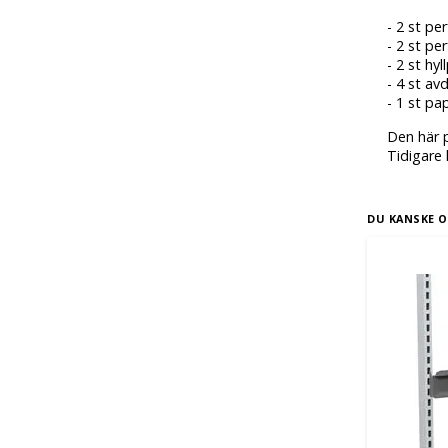
- 2 st p
- 2 st p
- 2 st hy
- 4 st a
- 1 st pa
Den här p
Tidigare
DU KANSKE O