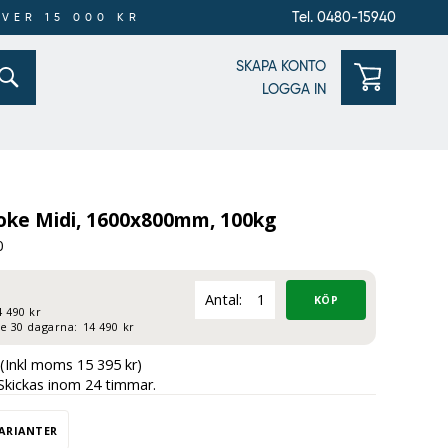
Tel. 0480-15940
ÖVER 15 000 KR
SKAPA KONTO
LOGGA IN
oke Midi, 1600x800mm, 100kg
0
Antal:
4 490 kr
te 30 dagarna:
14 490 kr
(Inkl moms 15 395 kr)
Skickas inom 24 timmar.
VARIANTER