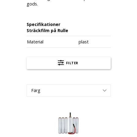
gods.
Specifikationer
Sträckfilm på Rulle
Material
plast
FILTER
Färg
Sträckfilm 20 my transparant, bredd 450 mm