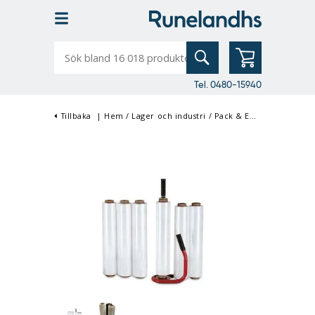
Sök
bland
16
018
produkter
Tel. 0480-15940
Tillbaka
|
Hem
/
Lager och industri
/
Pack & Emballage
/
Kart