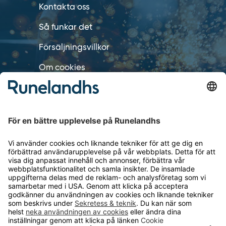
Kontakta oss
Så funkar det
Försäljningsvillkor
Om cookies
Personuppgiftshantering
Cookie inställningar
OM RUNELANDHS
Om Runelandhs
Köpvillkor
Därför ska du välja oss
Lediga jobb