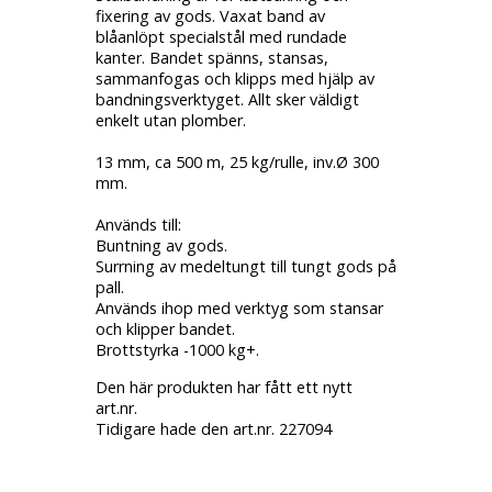
fixering av gods. Vaxat band av
blåanlöpt specialstål med rundade
kanter. Bandet spänns, stansas,
sammanfogas och klipps med hjälp av
bandningsverktyget. Allt sker väldigt
enkelt utan plomber.
13 mm, ca 500 m, 25 kg/rulle, inv.Ø 300
mm.
Används till:
Buntning av gods.
Surrning av medeltungt till tungt gods på
pall.
Används ihop med verktyg som stansar
och klipper bandet.
Brottstyrka -1000 kg+.
Den här produkten har fått ett nytt
art.nr.
Tidigare hade den art.nr. 227094