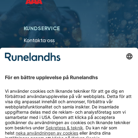
KUNDSERVICE
Kontakta oss
Så funkar det
Försäljningsvillkor
Om cookies
Personuppgiftshantering
Cookie inställningar
OM RUNELANDHS
Om Runelandhs