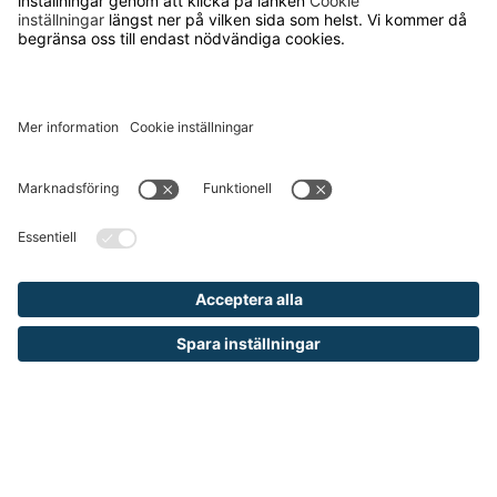
Köpvillkor
Därför ska du välja oss
Lediga jobb
Kvalitets- och miljöpolicy
Läsvärt
TELEFON
0480-15940
E-POST
order@runelandhs.se