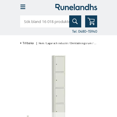
Sök
bland
16
018
produkter
Tel. 0480-15940
Tillbaka
|
Hem
/
Lager och industri
/
Omklädningsrum
/
Skolskåp & Småfac