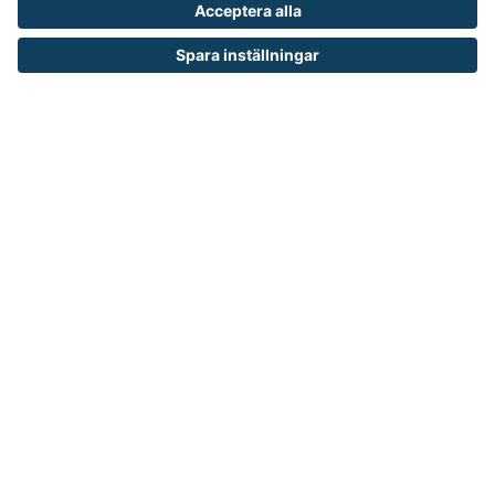
Kontakta oss
Så funkar det
Försäljningsvillkor
Om cookies
Personuppgiftshantering
Cookie inställningar
OM RUNELANDHS
Om Runelandhs
Köpvillkor
Därför ska du välja oss