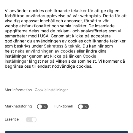
Runelandhs säljer utrustning och inredning
för industri, lager och kontor till företag
och kommuner. Vårt mål är att erbjuda
allt från de enklaste produkterna för din
arbetsplats till avancerade
skräddarsydda lösningar och tjänster.
Vi ingår i den internationella koncernen
TAKKT som är en av de ledande
distanshandlarna inom inredning och
utrustning för arbetsplatser i Europa.
KUNDSERVICE