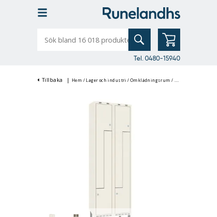
Sök
bland
16
018
produkter
Tel. 0480-15940
Tillbaka
|
Hem
/
Lager och industri
/
Omklädningsrum
/
Klädskåp & Omklä