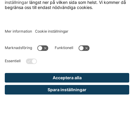
Runelandhs säljer utrustning och inredning
för industri, lager och kontor till företag
och kommuner. Vårt mål är att erbjuda
allt från de enklaste produkterna för din
arbetsplats till avancerade
skräddarsydda lösningar och tjänster.
Vi ingår i den internationella koncernen
TAKKT som är en av de ledande
distanshandlarna inom inredning och
utrustning för arbetsplatser i Europa.