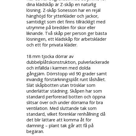
dina klädskåp är Z-skåp en naturlig
lösning. Z-skåp Sonesson har en rejäl
hänghöjd för ytterkläder och jackor,
samtidigt som det finns tillräckligt med
utrymme på bredden för skor eller
liknande. Två skåp per person ger bästa
lösningen, ett klädskåp för arbetskläder
och ett för privata kläder.
18 mm tjocka dörrar av
dubbelplåtskonstruktion, pulverlackerade
och infällda i karmen med dolda
gångjärn. Dörrstopp vid 90 grader samt
invändig förstärkningsplåt runt låshålet.
Slät skåpbotten utan trösklar som
underlättar städning. Skåpen har som
standard perforerad botten och öppna
slitsar över och under dörrarna för bra
ventilation. Med sluttande tak som
standard, vilket förenklar renhållning då
det blir lättare att komma åt för
damning – plant tak går att få på
begäran.