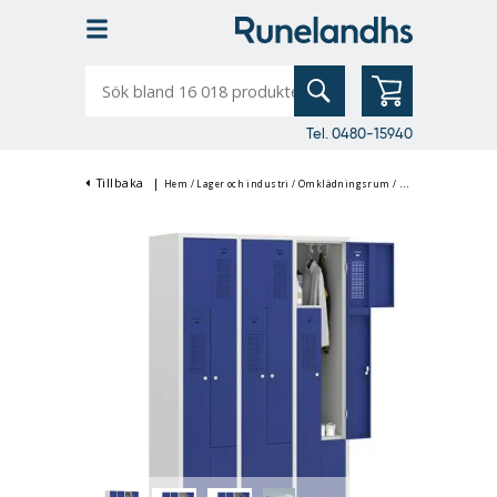
Sök
bland
16
018
produkter
Tel. 0480-15940
Tillbaka
|
Hem
/
Lager och industri
/
Omklädningsrum
/
Klädskåp & Omklä