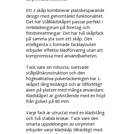
Ett z-skåp kombinerar platsbesparande
design med genomtänkt funktionalitet.
Det här stålklädskåpet passar perfekt i
omklädningsrum på företag och
fritidsinrättningar. Det har två skåpfack
på samma yta som ett skåp. Den
intelligenta z-formade facklayouten
erbjuder effektiv klädförvaring utan att
kompromissa med användbarheten.
Tack vare sin robusta, svetsade
stålplåtskonstruktion och den
högkvalitativa pulverlackeringen har z-
skåpet lång livslängd och är tillförlitligt
även på platser med många användare.
Klädskåpet är golvstående med en höjd
från golvet på 80 mm.
Varje fack är utrustat med en klädstång
och två stabila krokar. Tack vare den
smarta uppdelningen av utrymmet
erbjuder varje klädskåp tillräckligt med