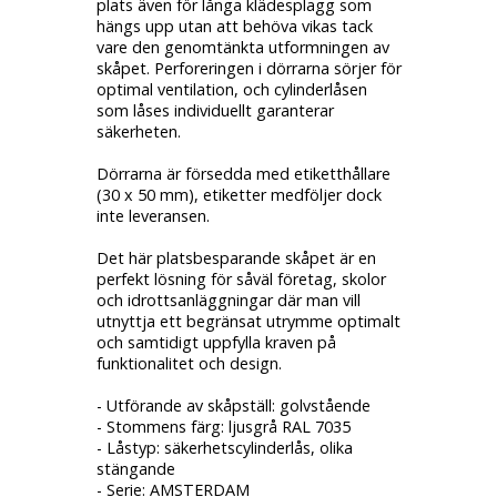
plats även för långa klädesplagg som
hängs upp utan att behöva vikas tack
vare den genomtänkta utformningen av
skåpet. Perforeringen i dörrarna sörjer för
optimal ventilation, och cylinderlåsen
som låses individuellt garanterar
säkerheten.
Dörrarna är försedda med etiketthållare
(30 x 50 mm), etiketter medföljer dock
inte leveransen.
Det här platsbesparande skåpet är en
perfekt lösning för såväl företag, skolor
och idrottsanläggningar där man vill
utnyttja ett begränsat utrymme optimalt
och samtidigt uppfylla kraven på
funktionalitet och design.
- Utförande av skåpställ: golvstående
- Stommens färg: ljusgrå RAL 7035
- Låstyp: säkerhetscylinderlås, olika
stängande
- Serie: AMSTERDAM