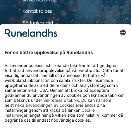
Kontakta oss
Så funkar det
Försäljningsvillkor
Om cookies
Personuppgiftshantering
Cookie inställningar
OM RUNELANDHS
Om Runelandhs
Köpvillkor
Därför ska du välja oss