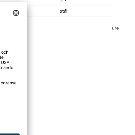
al
stål
UPP