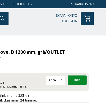
Tel. 0480-15940
ÖVER 15 000 KR
SKAPA KONTO
LOGGA IN
 Hove, B 1200 mm, grå/OUTLET
2
Antal:
57 kr
te 30 dagarna:
357 kr
(Inkl moms 325 kr)
Skickas inom 24 timmar.