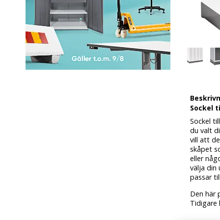
Beskriv
Sockel t
Sockel t
du valt d
vill att 
skåpet so
eller någ
välja di
passar ti
Den här p
Tidigare