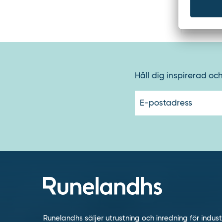
Klädskåpen 
mm integrer
Från 
bredder. 2-f
Håll dig inspirerad oc
Runelandhs säljer utrustning och inredning för indust