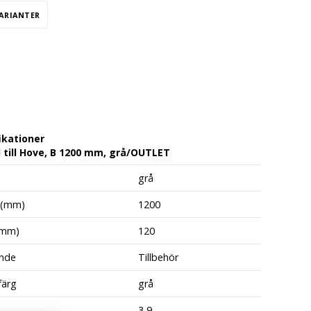
VARIANTER
ikationer
 till Hove, B 1200 mm, grå/OUTLET
grå
 (mm)
1200
(mm)
120
nde
Tillbehör
färg
grå
3,9