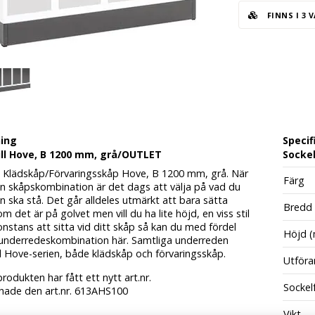
FINNS I 3 
ning
Specif
ill Hove, B 1200 mm, grå/OUTLET
Sockel
ill Klädskåp/Förvaringsskåp Hove, B 1200 mm, grå. När
Färg
in skåpskombination är det dags att välja på vad du
den ska stå. Det går alldeles utmärkt att bara sätta
Bredd
m det är på golvet men vill du ha lite höjd, en viss stil
onstans att sitta vid ditt skåp så kan du med fördel
Höjd 
n underredeskombination här. Samtliga underreden
ll Hove-serien, både klädskåp och förvaringsskåp.
Utföra
rodukten har fått ett nytt art.nr.
Sockel
 hade den art.nr. 613AHS100
Vikt