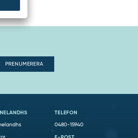
adress"
NELANDHS
TELEFON
nelandhs
0480-15940
kor
E-POST