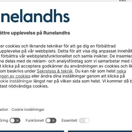
Materi
CKSÅ BEHÖVER?
10
VARIANTER
p Hove