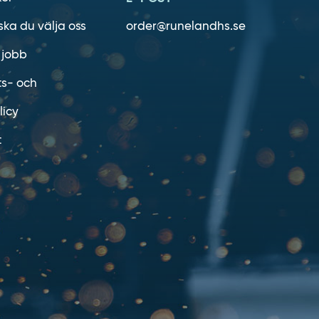
ska du välja oss
order@runelandhs.se
 jobb
ts- och
licy
t