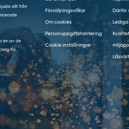
juda allt från
Försäljningsvillkor
Därför 
vancerade
Om cookies
Lediga
Personuppgiftshantering
Kvalite
är en av de
Cookie inställningar
miljöpo
ning för
Läsvär