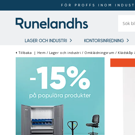
FÖR PROFFS INOM INDUST
Sök
bland
16
018
produkt
LAGER OCH INDUSTRI
KONTORSINREDNING
Tillbaka
|
Hem
/
Lager och industri
/
Omklädningsrum
/
Klädskåp
FÖR PROFFS INOM
INDUSTRI OCH LAGER