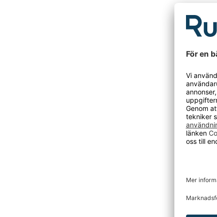
DU KANSKE O
Klädskå