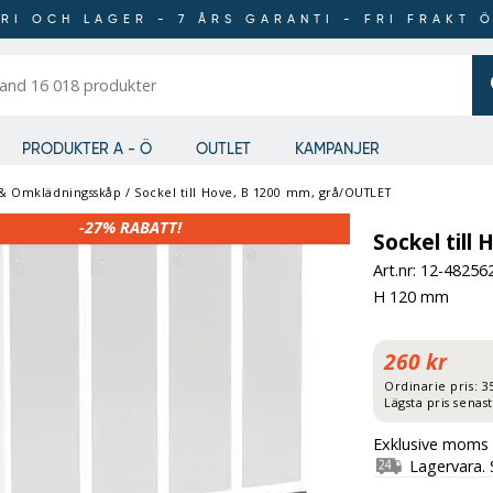
RI OCH LAGER - 7 ÅRS GARANTI - FRI FRAKT 
er
PRODUKTER A - Ö
OUTLET
KAMPANJER
 & Omklädningsskåp
/
Sockel till Hove, B 1200 mm, grå/OUTLET
-27%
RABATT!
Sockel till
Art.nr: 12-
48256
H 120 mm
260 kr
Ordinarie pris:
3
Lägsta pris senas
Exklusive moms 
Lagervara. 