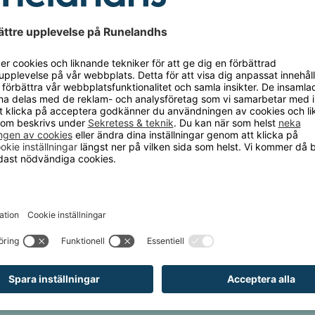
t är
kompatibelt med skåpserien Omme
. Även
tering på befintliga skåp kan genomföras utan
den utgör en högkvalitativ komplettering:
gsytor ovanpå kan undvikas, nedsmutsning reduceras
ring underlättas.
ramme: 25 mm
bakom: 156 mm
: 15°
jusgrå RAL 7035
: stålplåt
500 mm
 Omme , FRANKFURT , KÖLN , MÜNCHEN ,
TAntal sektioner: 3 st
 1200 mm