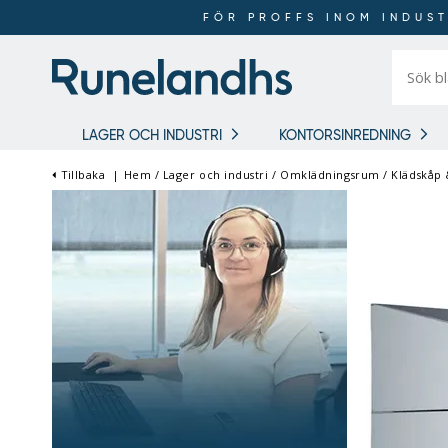
FÖR PROFFS INOM INDUST
Sök
bland
16
018
produkt
LAGER OCH INDUSTRI
KONTORSINREDNING
Tillbaka
|
Hem
/
Lager och industri
/
Omklädningsrum
/
Klädskåp
FÖR PROFFS INOM
INDUSTRI OCH LAGER