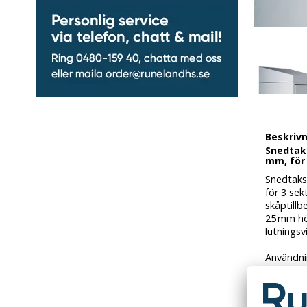
Beskriv
Snedtak
mm, för 
Snedtak
för 3 sek
skåptill
25 mm hög
lutningsv
Användnin
Den luta
underlätt
placeras