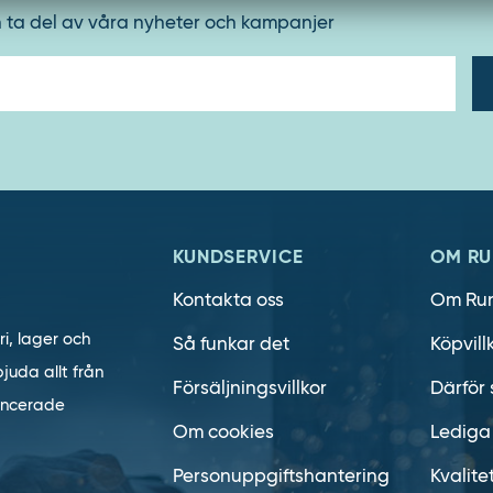
h ta del av våra nyheter och kampanjer
E-
post
KUNDSERVICE
OM RU
Kontakta oss
Om Ru
ri, lager och
Så funkar det
Köpvill
juda allt från
Försäljningsvillkor
Därför 
vancerade
Om cookies
Lediga
Personuppgiftshantering
Kvalite