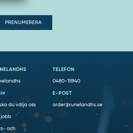
adress"
NELANDHS
TELEFON
nelandhs
0480-15940
kor
E-POST
ska du välja oss
order@runelandhs.se
 jobb
ts- och