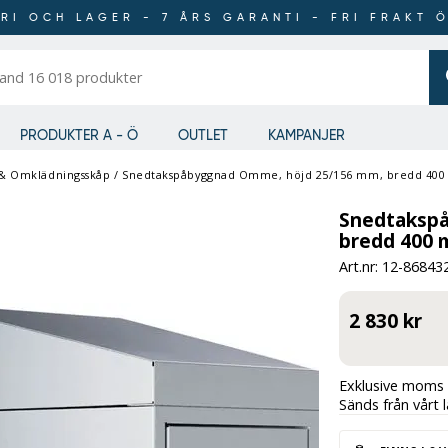
RI OCH LAGER - 7 ÅRS GARANTI - FRI FRAKT 
er
PRODUKTER A - Ö
OUTLET
KAMPANJER
 & Omklädningsskåp
/
Snedtakspåbyggnad Omme, höjd 25/156 mm, bredd 400 
Snedtaksp
bredd 400 m
Art.nr: 12-
86843
2 830 kr
Exklusive moms 
Sänds från vårt 