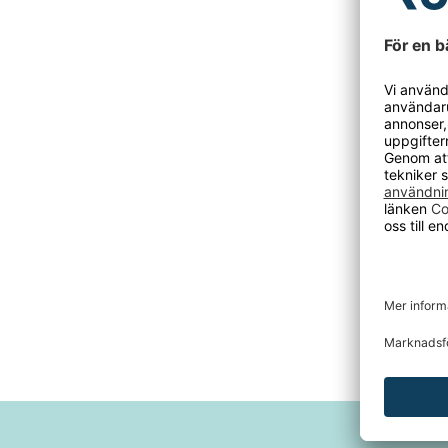
Snedtake
eftermon
problem.
Påbyggna
förvarin
och rengö
- Höjd f
- Höjd 
- Lutning
- Färg: l
- Material
- Djup: 
- Serie:
STUTTGAR
- Bredd: