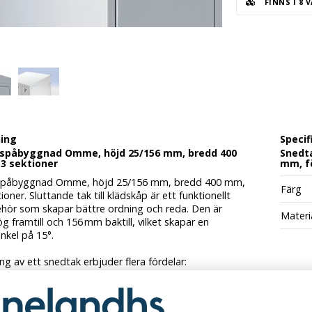
FINNS I 8 
ning
Specif
spåbyggnad Omme, höjd 25/156 mm, bredd 400
Snedt
3 sektioner
mm, fö
spåbyggnad Omme, höjd 25/156 mm, bredd 400 mm,
Färg
tioner. Sluttande tak till klädskåp är ett funktionellt
behör som skapar bättre ordning och reda. Den är
Materi
 framtill och 156 mm baktill, vilket skapar en
inkel på 15°.
g av ett snedtak erbjuder flera fördelar:
nde konstruktionen minskar dammansamling och
ar rengöring. Samtidigt förhindras att föremål
 ovanpå skåpet och sedan glöms kvar där.