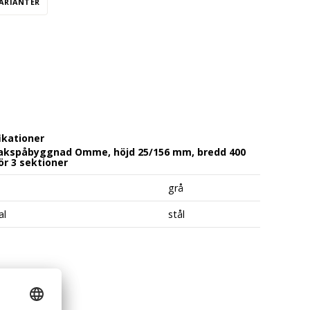
VARIANTER
ikationer
akspåbyggnad Omme, höjd 25/156 mm, bredd 400
r 3 sektioner
grå
al
stål