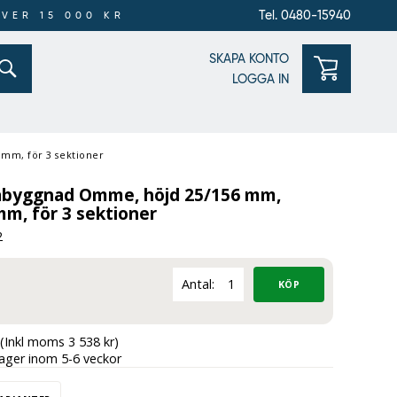
Tel. 0480-15940
ÖVER 15 000 KR
SKAPA KONTO
LOGGA IN
mm, för 3 sektioner
åbyggnad Omme, höjd 25/156 mm,
m, för 3 sektioner
2
Antal:
(Inkl moms 3 538 kr)
lager inom 5-6 veckor