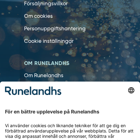
Försäljningsvillkor
Om cookies
Personuppgiftshantering
Cookie inställningar
OM RUNELANDHS
Om Runelandhs
Köpvillkor
Därför ska du välja oss
Lediga jobb
Kvalitets- och miljöpolicy
Läsvärt