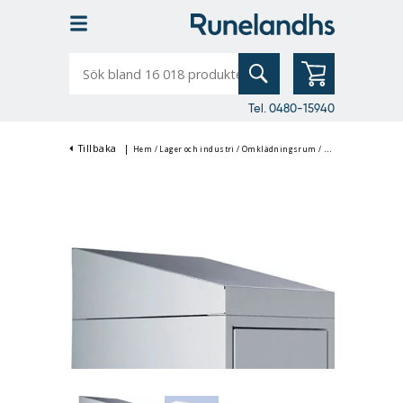
Sök
bland
16
018
produkter
Tel. 0480-15940
Tillbaka
|
Hem
/
Lager och industri
/
Omklädningsrum
/
Klädskåp & Omklä