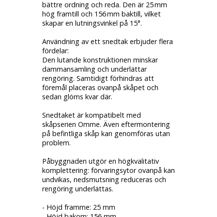
bättre ordning och reda. Den är 25 mm
hög framtill och 156 mm baktill, vilket
skapar en lutningsvinkel på 15°.
Användning av ett snedtak erbjuder flera
fördelar:
Den lutande konstruktionen minskar
dammansamling och underlättar
rengöring. Samtidigt förhindras att
föremål placeras ovanpå skåpet och
sedan glöms kvar där.
Snedtaket är
kompatibelt med
skåpserien Omme
. Även eftermontering
på befintliga skåp kan genomföras utan
problem.
Påbyggnaden utgör en högkvalitativ
komplettering: förvaringsytor ovanpå kan
undvikas, nedsmutsning reduceras och
rengöring underlättas.
- Höjd framme: 25 mm
- Höjd bakom: 156 mm