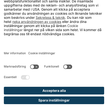
TELEFON
0480-15940
E-POST
order@runelandhs.se
;