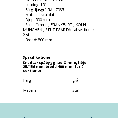
- Lutning: 15°
- Färg: ljusgrå RAL 7035
- Material: stålplåt
- Djup: 500 mm
- Serie: Omme , FRANKFURT , KÖLN ,
MÜNCHEN , STUTTGARTAntal sektioner:
2 st
- Bredd: 800 mm
Specifikationer
Snedtakspåbyggnad Omme, höjd
25/156 mm, bredd 400 mm, för 2
sektioner
Färg
grå
Material
stål