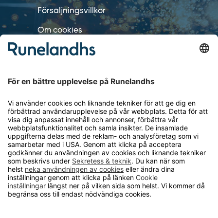
Försäljningsvillkor
Om cookies
Personuppgiftshantering
Cookie inställningar
OM RUNELANDHS
Om Runelandhs
Köpvillkor
Därför ska du välja oss
Lediga jobb
Kvalitets- och miljöpolicy