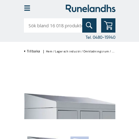
Sök
bland
16
018
produkter
Tel. 0480-15940
Tillbaka
|
Hem
/
Lager och industri
/
Omklädningsrum
/
Klädskåp & Omklä