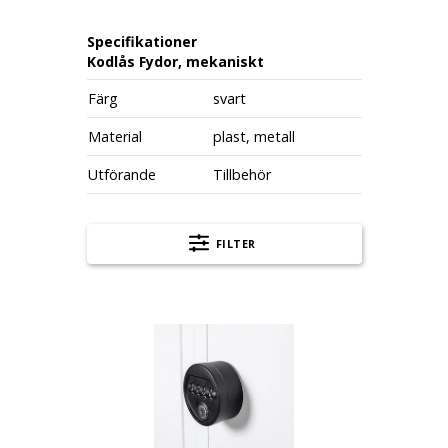
Specifikationer
Kodlås Fydor, mekaniskt
Färg
svart
Material
plast, metall
Utförande
Tillbehör
FILTER
Kodlås Fydor, mekaniskt, utbyte mot befintli