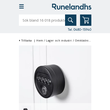
Sök
bland
16
018
produkter
Tel. 0480-15940
Tillbaka
|
Hem
/
Lager och industri
/
Omklädningsrum
/
Kläds