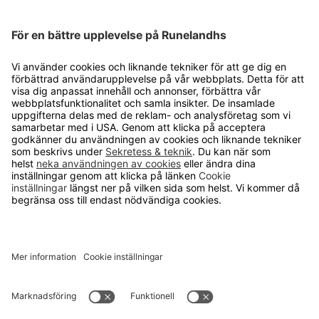
Cookie inställningar
OM RUNELANDHS
Om Runelandhs
Köpvillkor
Därför ska du välja oss
Lediga jobb
Kvalitets- och miljöpolicy
Läsvärt
TELEFON
0480-15940