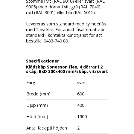
Stomme i vit (RAL 9010) eller svart (RAL
9005) med dörrar i vit, grå (RAL 7040),
röd (RAL 3001) eller blå (RAL 5015).
Levereras som standard med cylinderlås
med 2 nycklar. För annat låsalternativ än
standard - kontakta kundtjänst för att
beställa: 0433-740 80.
Specifikationer
Klädskåp Sonesson Flex, 4 dörrar i 2
skåp, BxD 300x400 mm/skåp, vit/svart
Färg
svart
Bredd (mm)
600
Djup (mm)
400
Höjd (mm)
1900
Antal fack på höjden
2