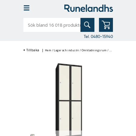
Sök
bland
16
018
produkter
Tel. 0480-15940
Tillbaka
|
Hem
/
Lager och industri
/
Omklädningsrum
/
Klädskåp & Omklä