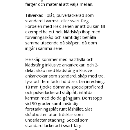
färger och material att välja mellan.
Tillverkad i plåt, pulverlackerad som
standard i varmvit eller svart färg.
Fördelen med Flex-serien är att du kan till
exempel ha ett helt klädskåp ihop med
förvaringsskåp och samtidigt behålla
samma utseende på skåpen, då dom
ingår i samma serie.
Helskåp kommer med hatthylla och
klädstång inklusive ankarkrokar, och 2-
delat skåp med klädstång inklusive
ankarkrokar som standard, skåp med tre,
fyra och fem fack i höjd är utan inredning.
18 mm tjocka dörrar av specialprofilerad
och pulverlackerad stålplåt, infällda i
karmen med dolda gångjärn. Dörrstopp
vid 90 grader samt invändig
förstärkningsplåt runt låshålet. Slät
skåpbotten utan trösklar som
underlättar städning. Sockel som
standard lackerad i svart färg.