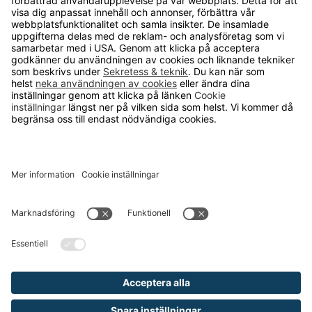
Runelandhs säljer utrustning och inredning
för industri, lager och kontor till företag
och kommuner. Vårt mål är att erbjuda
allt från de enklaste produkterna för din
arbetsplats till avancerade
skräddarsydda lösningar och tjänster.