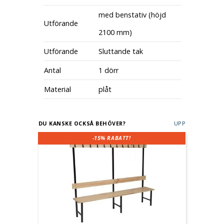
med benstativ (höjd
Utförande
2100 mm)
Utförande
Sluttande tak
Antal
1 dörr
Material
plåt
DU KANSKE OCKSÅ BEHÖVER?
UPP
-15%
RABATT!