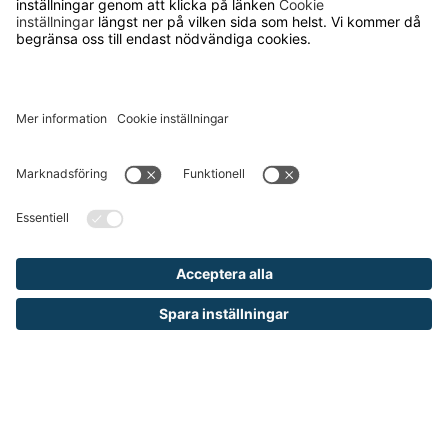
Runelandhs säljer utrustning och inredning
för industri, lager och kontor till företag
och kommuner. Vårt mål är att erbjuda
allt från de enklaste produkterna för din
arbetsplats till avancerade
skräddarsydda lösningar och tjänster.
Vi ingår i den internationella koncernen
TAKKT som är en av de ledande
distanshandlarna inom inredning och
utrustning för arbetsplatser i Europa.