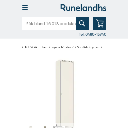
Sök
bland
16
018
produkter
Tel. 0480-15940
Tillbaka
|
Hem
/
Lager och industri
/
Omklädningsrum
/
Klädskåp & Omklä