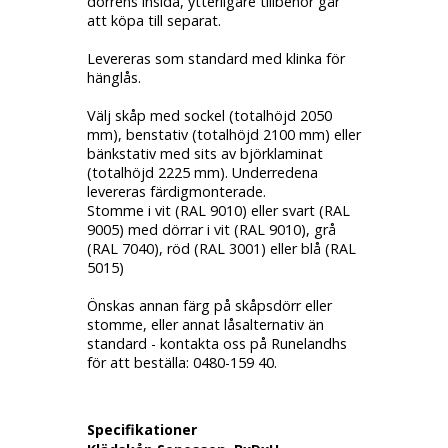
dörrens insida, ytterligare tillbehör går
att köpa till separat.
Levereras som standard med klinka för
hänglås.
Välj skåp med sockel (totalhöjd 2050
mm), benstativ (totalhöjd 2100 mm) eller
bänkstativ med sits av björklaminat
(totalhöjd 2225 mm). Underredena
levereras färdigmonterade.
Stomme i vit (RAL 9010) eller svart (RAL
9005) med dörrar i vit (RAL 9010), grå
(RAL 7040), röd (RAL 3001) eller blå (RAL
5015)
Önskas annan färg på skåpsdörr eller
stomme, eller annat låsalternativ än
standard - kontakta oss på Runelandhs
för att beställa: 0480-159 40.
Specifikationer