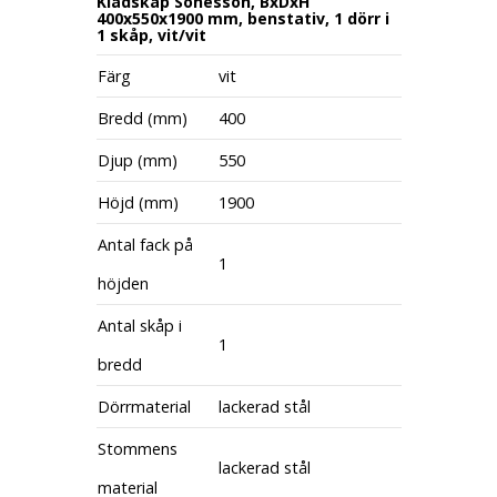
Klädskåp Sonesson, BxDxH
400x550x1900 mm, benstativ, 1 dörr i
1 skåp, vit/vit
Färg
vit
Bredd (mm)
400
Djup (mm)
550
Höjd (mm)
1900
Antal fack på
1
höjden
Antal skåp i
1
bredd
Dörrmaterial
lackerad stål
Stommens
lackerad stål
material