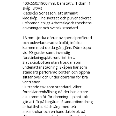
400x550x1900 mm, benstativ, 1 dörr i 1
skåp, vit/vit
Klädskåp Sonesson, ett utmärkt
klädskåp, i helsvetsat och pulverlackerat
utförande enligt Arbetsskyddsstyrelsens
anvisningar och svensk standard.
18 mm tjocka dörrar av specialprofilerad
och pulverlackerad stålplåt, infällda i
karmen med dolda gångjärn. Dörrstopp
vid 90 grader samt invändig
förstärkningsplåt runt låshålet.
Slät skåpbotten utan trösklar som
underlättar städning. Skåpen har som
standard perforerad botten och öppna
slitsar över och under dörrarna för bra
ventilation.
Sluttande tak som standard, vilket
förenklar renhållning då det blir lättare
att komma åt för damning – plant tak
går att få på begäran. Standardinredning
är hatthylla, klädstång med två
ankarkrokar och en handdukskrok på