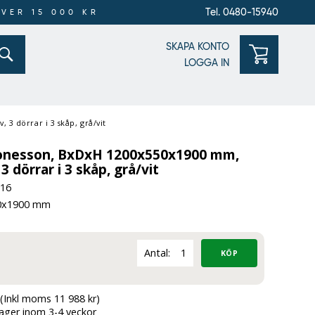
Tel. 0480-15940
ÖVER 15 000 KR
SKAPA KONTO
LOGGA IN
3 dörrar i 3 skåp, grå/vit
onesson, BxDxH 1200x550x1900 mm,
3 dörrar i 3 skåp, grå/vit
-16
0x1900 mm
Antal:
(Inkl moms 11 988 kr)
lager inom 3-4 veckor