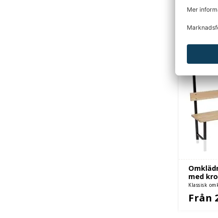
DU KANSKE O
Omklädn
med kro
Klassisk om
furusits - e
Från 