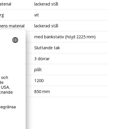
terial
lackerad stål
rg
vit
ens material
lackerad stål
nde
med bänkstativ (höjd 2225 mm)
nde
Sluttande tak
3 dörrar
al
plåt
 (mm)
1200
jup
850 mm