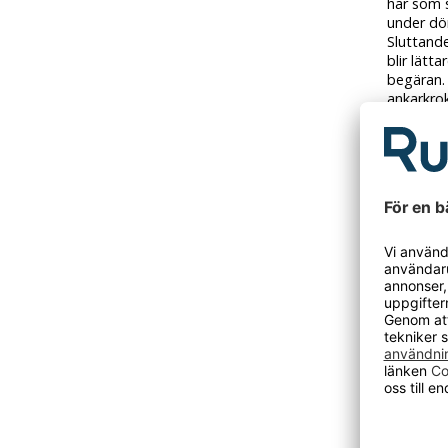
har som 
under dör
Sluttande
blir lätt
begäran.
ankarkrok
tillbehör 
Leverera
Välj skå
2100 mm) 
2225 mm)
Stomme i 
(RAL 9010
Önskas a
låsaltern
beställa:
Den här p
Tidigare 