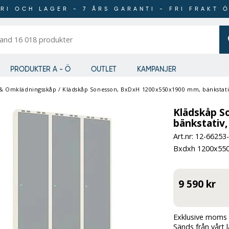
RI OCH LAGER - 7 ÅRS GARANTI - FRI FRAKT 
er
PRODUKTER A - Ö
OUTLET
KAMPANJER
 & Omklädningsskåp
/
Klädskåp Sonesson, BxDxH 1200x550x1900 mm, bänkstativ, 
Klädskåp S
bänkstativ, 
Art.nr: 12-
66253
Bxdxh 1200x55
9 590 kr
Exklusive moms 
Sänds från vårt 