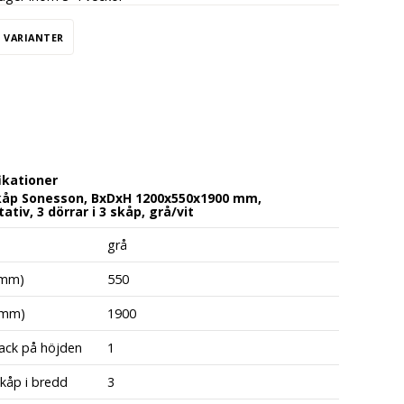
5 VARIANTER
ikationer
kåp Sonesson, BxDxH 1200x550x1900 mm,
ativ, 3 dörrar i 3 skåp, grå/vit
grå
(mm)
550
(mm)
1900
fack på höjden
1
skåp i bredd
3