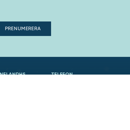
adress"
NELANDHS
TELEFON
nelandhs
0480-15940
kor
E-POST
ska du välja oss
order@runelandhs.se
 jobb