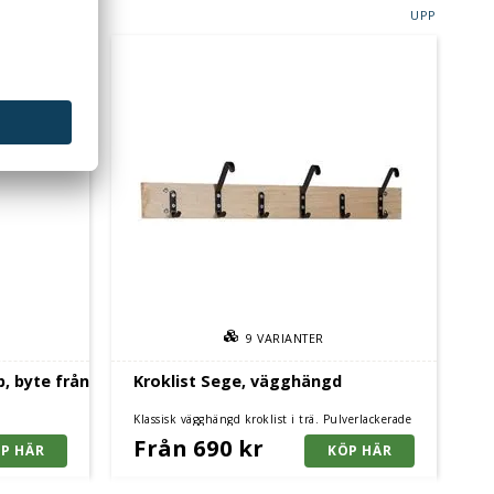
UPP
9
VARIANTER
p, byte från
Kroklist Sege, vägghängd
Klassisk vägghängd kroklist i trä. Pulverlackerade
krokar av stål.
Från 690 kr