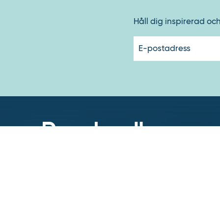
Håll dig inspirerad oc
Runelandhs säljer utrustning och inredning för indust
kontor till företag och kommuner. Vårt mål är att erb
de enklaste produkterna för din arbetsplats till a
skräddarsydda lösningar och tjänster.