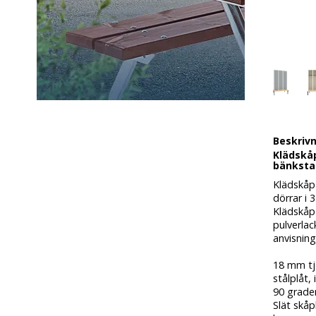
Beskriv
Klädskå
bänkstat
Klädskåp
dörrar i 3
Klädskåp 
pulverlac
anvisnin
18 mm tjo
stålplåt,
90 grader
Slät skå