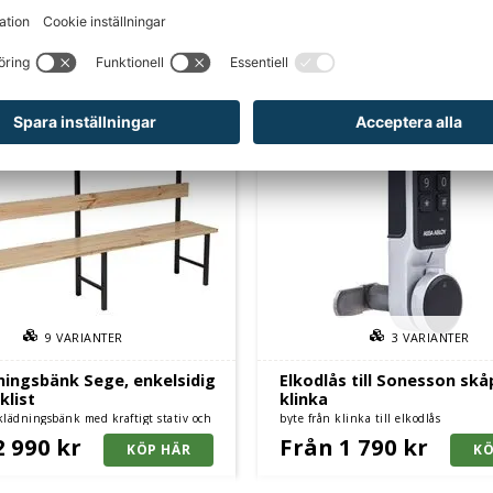
CKSÅ BEHÖVER?
9
VARIANTER
3
VARIANTER
ingsbänk Sege, enkelsidig
Elkodlås till Sonesson skå
klist
klinka
klädningsbänk med kraftigt stativ och
byte från klinka till elkodlås
nkelsidig med kroklist och furusits
2 990 kr
Från 1 790 kr