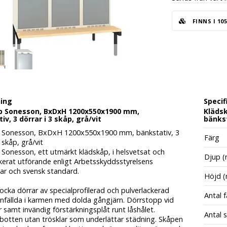
FINNS I 10
ning
Specif
p Sonesson, BxDxH 1200x550x1900 mm,
Kläds
iv, 3 dörrar i 3 skåp, grå/vit
bänkst
 Sonesson, BxDxH 1200x550x1900 mm, bänkstativ, 3
Färg
 skåp, grå/vit
Sonesson, ett utmärkt klädskåp, i helsvetsat och
Djup 
kerat utförande enligt Arbetsskyddsstyrelsens
gar och svensk standard.
Höjd 
cka dörrar av specialprofilerad och pulverlackerad
Antal 
 infällda i karmen med dolda gångjärn. Dörrstopp vid
 samt invändig förstärkningsplåt runt låshålet.
Antal 
pbotten utan trösklar som underlättar städning. Skåpen