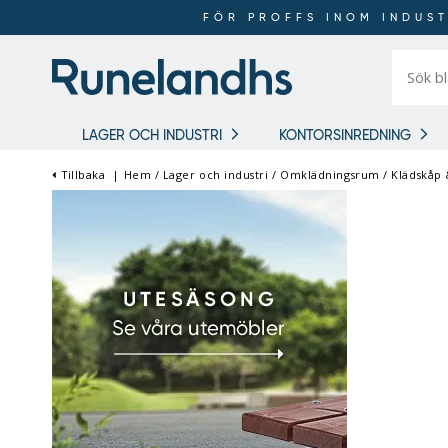
FÖR PROFFS INOM INDUST
Sök
bland
16
018
produkt
LAGER OCH INDUSTRI
KONTORSINREDNING
Tillbaka
|
Hem
/
Lager och industri
/
Omklädningsrum
/
Klädskåp
FÖR PROFFS INOM
INDUSTRI OCH LAGER