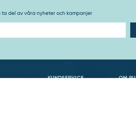
h ta del av våra nyheter och kampanjer
E-
post
KUNDSERVICE
OM RU
Kontakta oss
Om Ru
ri, lager och
Så funkar det
Köpvill
juda allt från
Försäljningsvillkor
Därför 
vancerade
Om cookies
Lediga