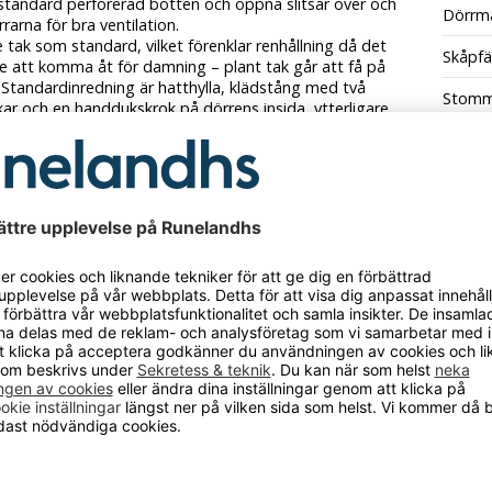
standard perforerad botten och öppna slitsar över och
Dörrma
rarna för bra ventilation.
 tak som standard, vilket förenklar renhållning då det
Skåpfä
are att komma åt för damning – plant tak går att få på
 Standardinredning är hatthylla, klädstång med två
Stomm
ar och en handdukskrok på dörrens insida, ytterligare
går att köpa till separat.
Utföra
s som standard med klinka för hänglås.
Utföra
p med sockel (totalhöjd 2050 mm), benstativ (totalhöjd
Antal
eller bänkstativ med sits av björklaminat (totalhöjd
. Underredena levereras färdigmonterade.
Materi
vit (RAL 9010) eller svart (RAL 9005) med dörrar i vit
), grå (RAL 7040), röd (RAL 3001) eller blå (RAL 5015)
Bredd
nnan färg på skåpsdörr eller stomme, eller annat
Totald
ativ än standard - kontakta oss på Runelandhs för att
 0480-159 40.
rodukten har fått ett nytt art.nr.
hade den art.nr. 1731323