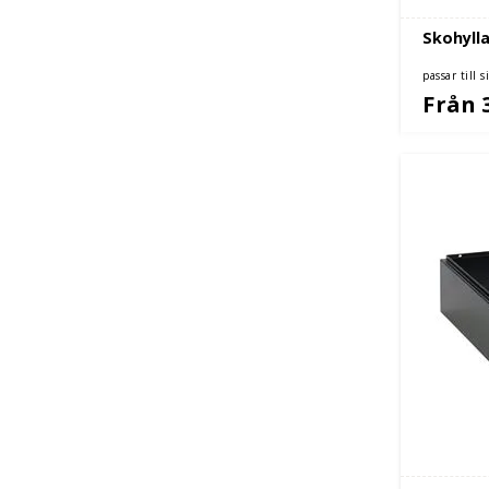
Skohyll
passar till
Från 