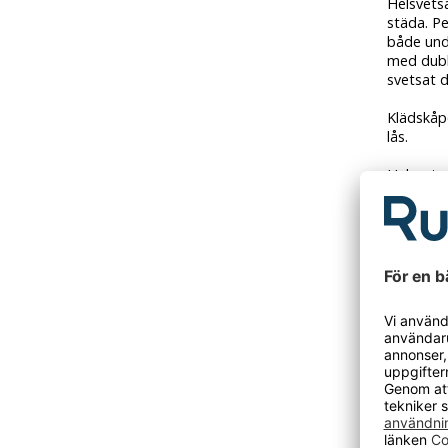
Helsvets
städa. Pe
både unde
med dubb
svetsat 
Klädskåp
lås.
Helsvets
tillbehör.
Kvalitet
Välj blan
underrede
söker i v
hjälper v
Fydorskå
som stand
beställni
Plant tak
förvarin