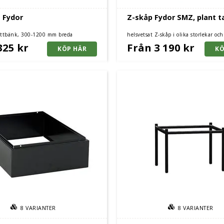
a Fydor
Z-skåp Fydor SMZ, plant t
 sittbänk, 300-1200 mm breda
helsvetsat Z-skåp i olika storlekar och
325 kr
Från 3 190 kr
8
VARIANTER
8
VARIANTER