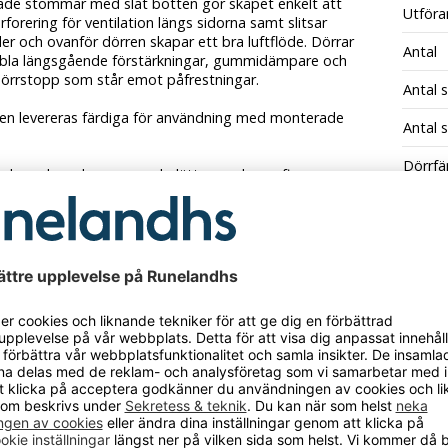
ade stommar med slät botten gör skåpet enkelt att
Utföra
rforering för ventilation längs sidorna samt slitsar
r och ovanför dörren skapar ett bra luftflöde. Dörrar
Antal
la längsgående förstärkningar, gummidämpare och
dörrstopp som står emot påfrestningar.
Antal 
en levereras färdiga för användning med monterade
Antal s
Dörrfä
ade underreden som underlättar vardagen finns som
Fackb
s- & miljögodkända enligt Möbelfakta och SundaHus.
Stomm
d en mängd olika dimensioner, kombinationer, färger,
Utföra
n och tillbehör till klädskåpet. Hittar du inte vad du
årt standardsortiment, kontakta vår kundtjänst så
i till att ta fram alternativ anpassade efter ditt behov.
pen levereras som standard med klinka för hänglås
ard, cylinderlås kan också levereras, ge besked vid
ng.
 underlättar för inbyggnad eller skapar en extra
gsyta ovanpå skåpet.