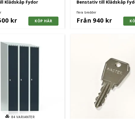
ill Klädskåp Fydor
Benstativ till Klädskåp Fyd
r
flera bredder
500 kr
Från 940 kr
84
VARIANTER
p Fydor SMG, sluttande tak
Huvudnyckel Fydor, till m
kodlås