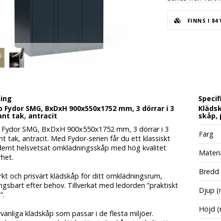
FINNS I 84
ning
Specif
 Fydor SMG, BxDxH 900x550x1752 mm, 3 dörrar i 3
Klädsk
ant tak, antracit
skåp, 
 Fydor SMG, BxDxH 900x550x1752 mm, 3 dörrar i 3
Färg
nt tak, antracit. Med Fydor-serien får du ett klassiskt
rnt helsvetsat omklädningsskåp med hög kvalitet
Materi
het.
Bredd
kt och prisvärt klädskåp för ditt omklädningsrum,
gsbart efter behov. Tillverkat med ledorden ”praktiskt
Djup 
”.
Höjd 
änliga klädskåp som passar i de flesta miljöer.