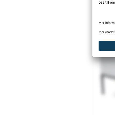
Omklädni
kraftig 
dörrar i 
ankarkrok
DU KANSKE O