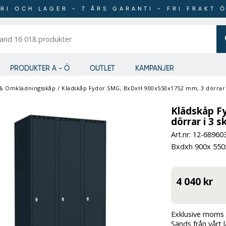
RI OCH LAGER - 7 ÅRS GARANTI - FRI FRAKT 
er
PRODUKTER A - Ö
OUTLET
KAMPANJER
 & Omklädningsskåp
/
Klädskåp Fydor SMG, BxDxH 900x550x1752 mm, 3 dörrar i 
Klädskåp F
dörrar i 3 s
Art.nr: 12-
68960
Bxdxh 900x 550x
4 040 kr
Exklusive moms 
Sänds från vårt 