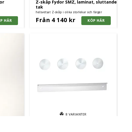
or
Z-skåp Fydor SMZ, laminat, sluttande
tak
helsvetsat Z-skåp i olika storlekar och färger
Från 4 140 kr
8
VARIANTER
ekaniskt
Väggmonteringskit till Klädskåp
Fydor