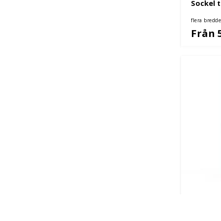
Sockel t
flera bredde
Från 
Klädskå