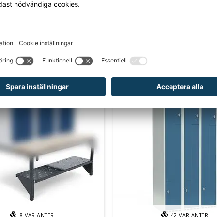
ngsskåpen levereras med svetsad hatthylla och en
klädstång med dubbla ankarkrokar. Klädskåp med två
höjd levereras med en kraftig klädstång och dubbla
ar i varje fack.
CKSÅ BEHÖVER?
8
VARIANTER
42
VARIANTER