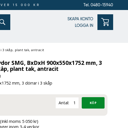
Tel. 0480-15940
ÖVER 15 000 KR
SKAPA KONTO
LOGGA IN
3 skåp, plant tak, antracit
ydor SMG, BxDxH 900x550x1752 mm, 3
kåp, plant tak, antracit
3
1752 mm, 3 dörrar i 3 skåp
Antal:
(Inkl moms 5 050 kr)
lager inom 3-4 veckor