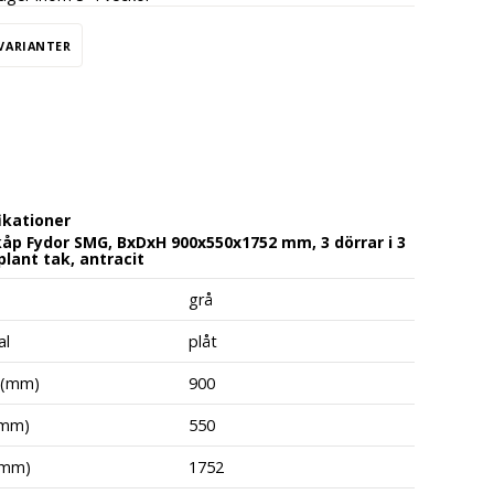
 VARIANTER
ikationer
åp Fydor SMG, BxDxH 900x550x1752 mm, 3 dörrar i 3
plant tak, antracit
grå
al
plåt
 (mm)
900
(mm)
550
(mm)
1752