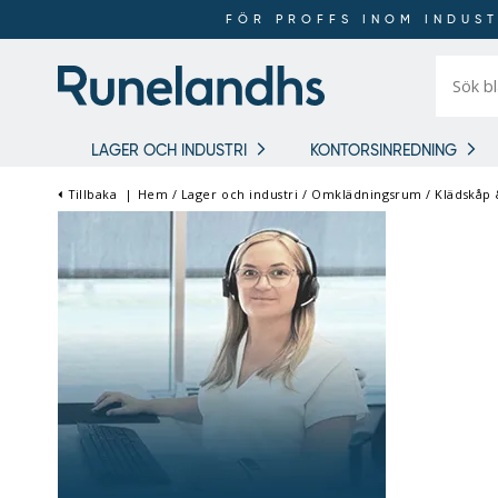
FÖR PROFFS INOM INDUST
Sök
bland
16
018
produkt
LAGER OCH INDUSTRI
KONTORSINREDNING
Tillbaka
|
Hem
/
Lager och industri
/
Omklädningsrum
/
Klädskåp
FÖR PROFFS INOM
INDUSTRI OCH LAGER