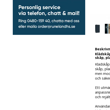
Beskriv
Klädskåp
skåp, pl
Klädskåp
skåp, pla
men mode
och säker
Ett utmär
anpassnin
och rejält
Användarv