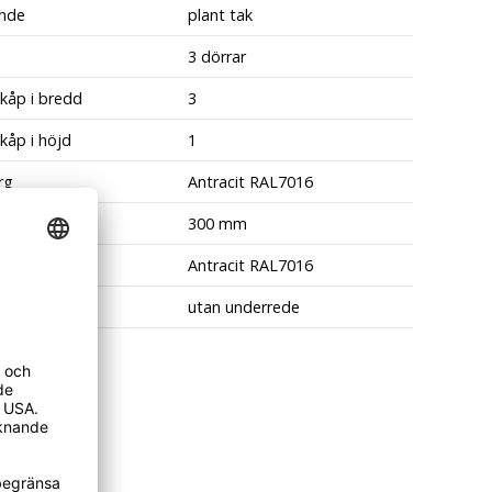
nde
plant tak
3 dörrar
skåp i bredd
3
kåp i höjd
1
rg
Antracit RAL7016
redd
300 mm
ens färg
Antracit RAL7016
nde
utan underrede