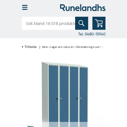
Sök
bland
16
018
produkter
Tel. 0480-15940
Tillbaka
|
Hem
/
Lager och industri
/
Omklädningsrum
/
Klädskåp & Omklä