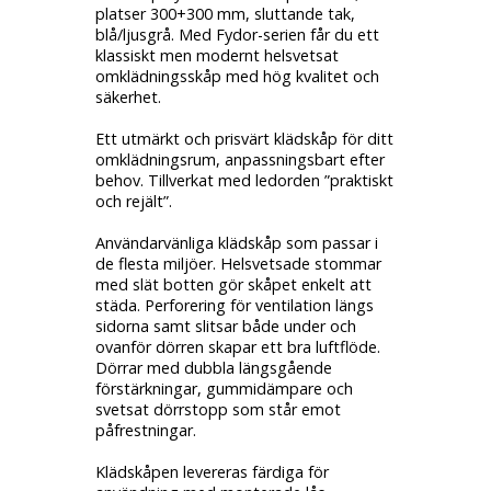
platser 300+300 mm, sluttande tak,
blå/ljusgrå. Med Fydor-serien får du ett
klassiskt men modernt helsvetsat
omklädningsskåp med hög kvalitet och
säkerhet.
Ett utmärkt och prisvärt klädskåp för ditt
omklädningsrum, anpassningsbart efter
behov. Tillverkat med ledorden ”praktiskt
och rejält”.
Användarvänliga klädskåp som passar i
de flesta miljöer. Helsvetsade stommar
med slät botten gör skåpet enkelt att
städa. Perforering för ventilation längs
sidorna samt slitsar både under och
ovanför dörren skapar ett bra luftflöde.
Dörrar med dubbla längsgående
förstärkningar, gummidämpare och
svetsat dörrstopp som står emot
påfrestningar.
Klädskåpen levereras färdiga för