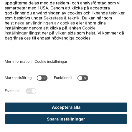
Väggmonteringskit till Klädskåp
Fydor
flera bredder
Från 75 kr
Skiljevägg Fydor
Svängbar skiljevägg till klädskåp Fydor
690 kr