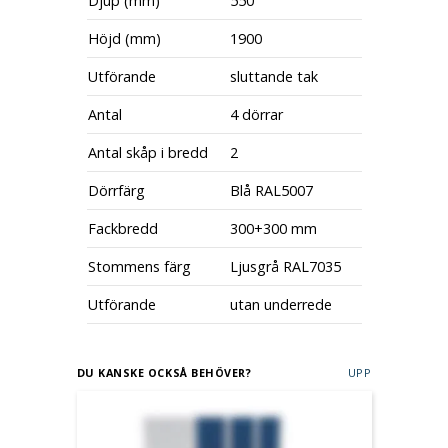
Djup (mm)
550
Höjd (mm)
1900
Utförande
sluttande tak
Antal
4 dörrar
Antal skåp i bredd
2
Dörrfärg
Blå RAL5007
Fackbredd
300+300 mm
Stommens färg
Ljusgrå RAL7035
Utförande
utan underrede
DU KANSKE OCKSÅ BEHÖVER?
UPP