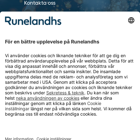
Kontakta oss
Så funkar det
Försäljningsvillkor
Om cookies
Personuppgiftshantering
Cookie inställningar
OM RUNELANDHS
Om Runelandhs
Köpvillkor
Därför ska du välja oss
Lediga jobb