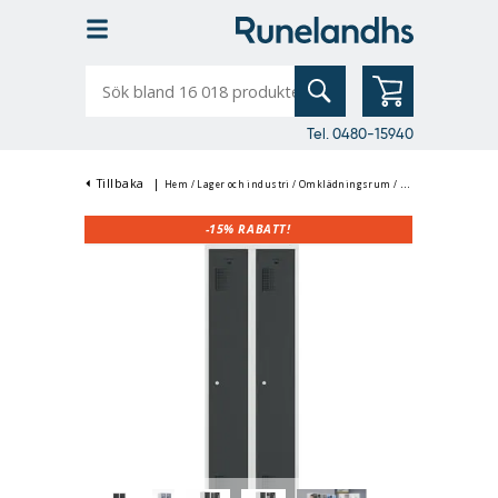
Sök
bland
16
018
produkter
Tel. 0480-15940
Tillbaka
|
Hem
/
Lager och industri
/
Omklädningsrum
/
Klädskåp & Omklä
-15%
RABATT!