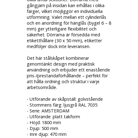
gångjärn på insidan kan erhållas i olika
färger, vilket möjliggör en individuella
utformning. Valet mellan ett cylinderlås
och en anordning för hänglås (bygel 6 – 8
mm) ger ytterligare flexibilitet och
säkerhet. Dörrarna är försedda med
etiketthållare (30 x 50 mm), etiketter
medföljer dock inte leveransen.
Det här stålskåpet kombinerar
genomtänkt design med praktisk
användning och erbjuder ett enastående
pris-/prestandaförhållande – perfekt för
att hålla ordning och struktur i varje
arbetsområde.
- Utförande av skåpställ: golvstående
- Stommens färg: ljusgrå RAL 7035
- Serie: AMSTERDAM
- Utförande: platt takform
- Höjd: 1800 mm
- Djup: 500 mm
- Inre djup: 470 mm