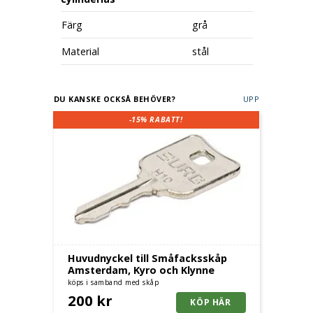
Färg
grå
Material
stål
DU KANSKE OCKSÅ BEHÖVER?
UPP
-15%
RABATT!
Huvudnyckel till Småfacksskåp
Amsterdam, Kyro och Klynne
köps i samband med skåp
200 kr