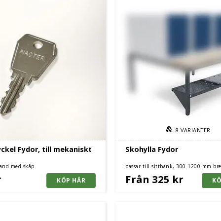
8
VARIANTER
kel Fydor, till mekaniskt
Skohylla Fydor
band med skåp
passar till sittbänk, 300-1200 mm br
r
Från 325 kr