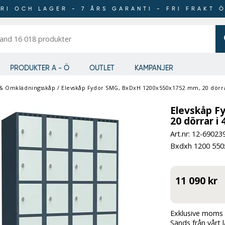
RI OCH LAGER - 7 ÅRS GARANTI - FRI FRAKT 
er
PRODUKTER A - Ö
OUTLET
KAMPANJER
 & Omklädningsskåp
/
Elevskåp Fydor SMG, BxDxH 1200x550x1752 mm, 20 dörrar i
Elevskåp F
20 dörrar i 
Art.nr: 12-
69023
Bxdxh 1200 550x
11 090 kr
Exklusive moms 
Sänds från vårt 