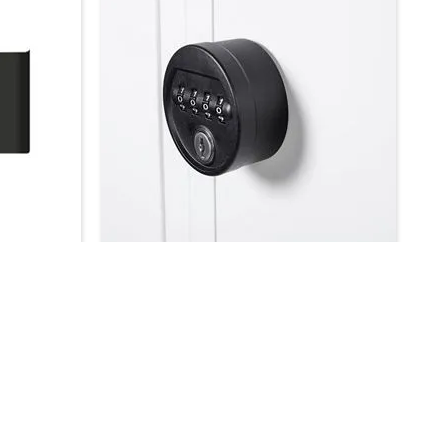
Kodlås Fydor, mekaniskt
Kan endast köpas i samband med klädskåp
740 kr