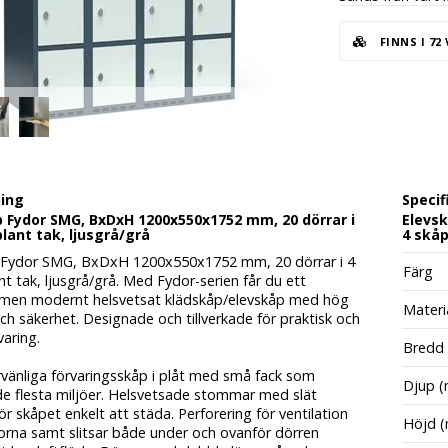
FINNS I 72
ning
Specif
 Fydor SMG, BxDxH 1200x550x1752 mm, 20 dörrar i
Elevsk
plant tak, ljusgrå/grå
4 skåp
 Fydor SMG, BxDxH 1200x550x1752 mm, 20 dörrar i 4
Färg
nt tak, ljusgrå/grå. Med Fydor-serien får du ett
t men modernt helsvetsat klädskåp/elevskåp med hög
Materi
och säkerhet. Designade och tillverkade för praktisk och
varing.
Bredd
vänliga förvaringsskåp i plåt med små fack som
Djup 
de flesta miljöer. Helsvetsade stommar med slät
r skåpet enkelt att städa. Perforering för ventilation
Höjd 
dorna samt slitsar både under och ovanför dörren