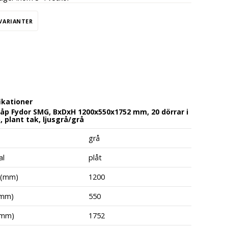
 VARIANTER
ikationer
åp Fydor SMG, BxDxH 1200x550x1752 mm, 20 dörrar i
, plant tak, ljusgrå/grå
grå
al
plåt
 (mm)
1200
(mm)
550
(mm)
1752