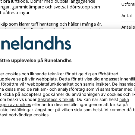
tt bra luftflöde. Dörrar med dubbla längsgående
Utföra
ningar, gummidämpare och svetsat dörrstopp som
 påfrestningar.
Antal
åp som klarar tuff hantering och håller i många år.
Antal 
en levereras färdiga för användning med monterade
helsvetsade underreden som underlättar monteringen.
Antal s
s- & miljögodkända enligt Möbelfakta och SundaHus.
Dörrfä
d en mängd olika dimensioner, kombinationer, färger,
Fackb
n och tillbehör till klädskåpet. Hittar du inte vad du
årt standardsortiment, kontakta vår kundtjänst så
Stomm
i till att ta fram alternativ anpassade efter ditt behov.
Utföra
pen levereras som standard med klinka för hänglås
ard, cylinderlås kan också levereras, ge besked vid
ng.
enligt: EN 14073-2:2004, EN 14073-3:2004, EN
04, EN 16121:2013, EN 16122:2012.
CKSÅ BEHÖVER?