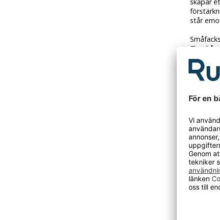
skapar e
förstärk
står emot
Småfacksk
Elevskåp
lås och 
Kvalitet
Välj blan
underrede
söker i v
hjälper v
Fydorskå
som stand
beställni
Testade 
14074:20
DU KANSKE O