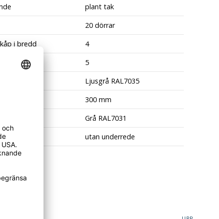
nde
plant tak
20 dörrar
skåp i bredd
4
kåp i höjd
5
rg
Ljusgrå RAL7035
redd
300 mm
ens färg
Grå RAL7031
nde
utan underrede
UPP