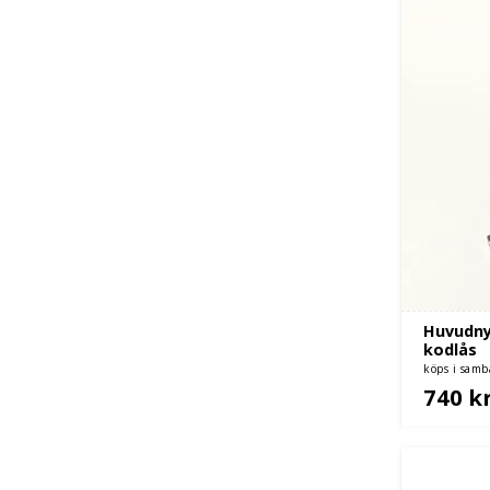
Huvudnyc
kodlås
köps i sam
740 k