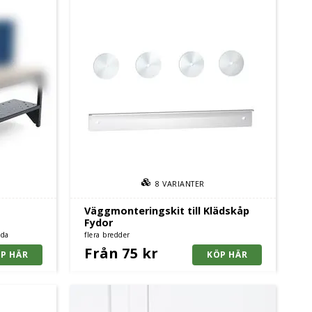
8
VARIANTER
Väggmonteringskit till Klädskåp
Fydor
eda
flera bredder
Från 75 kr