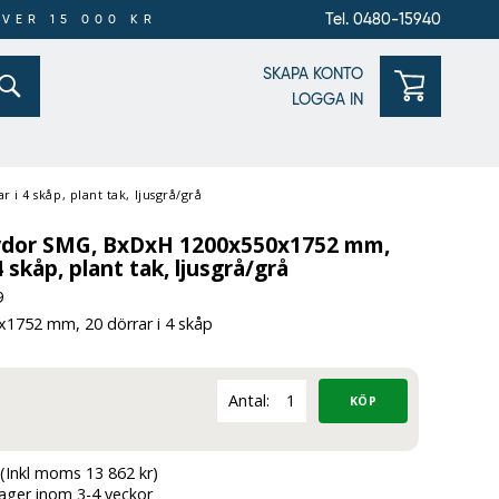
Tel. 0480-15940
ÖVER 15 000 KR
SKAPA KONTO
LOGGA IN
 4 skåp, plant tak, ljusgrå/grå
ydor SMG, BxDxH 1200x550x1752 mm,
4 skåp, plant tak, ljusgrå/grå
9
1752 mm, 20 dörrar i 4 skåp
Antal:
(Inkl moms 13 862 kr)
lager inom 3-4 veckor