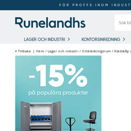
FÖR PROFFS INOM INDUST
Sök
bland
16
018
produkt
LAGER OCH INDUSTRI
KONTORSINREDNING
Tillbaka
|
Hem
/
Lager och industri
/
Omklädningsrum
/
Klädskåp
FÖR PROFFS INOM
INDUSTRI OCH LAGER