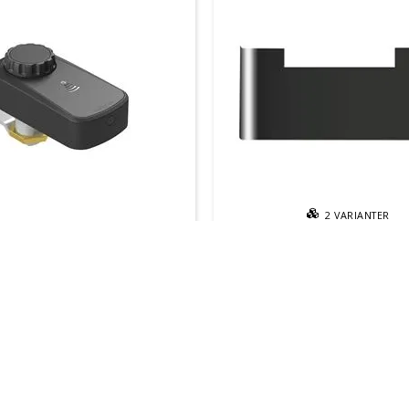
2
VARIANTER
RFID FlexLock, till klädskåp
Dörrhylla Fydor
 köpas i samband med klädskåp
förvaringshylla till klädskåp SMG
kr
Från 225 kr