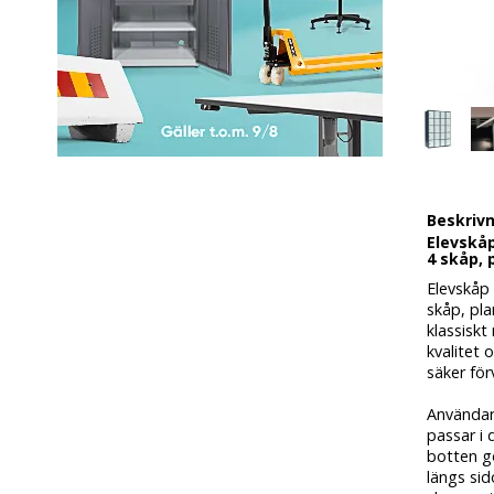
Beskriv
Elevskåp
4 skåp, 
Elevskåp
skåp, pla
klassisk
kvalitet 
säker för
Användar
passar i 
botten gö
längs si