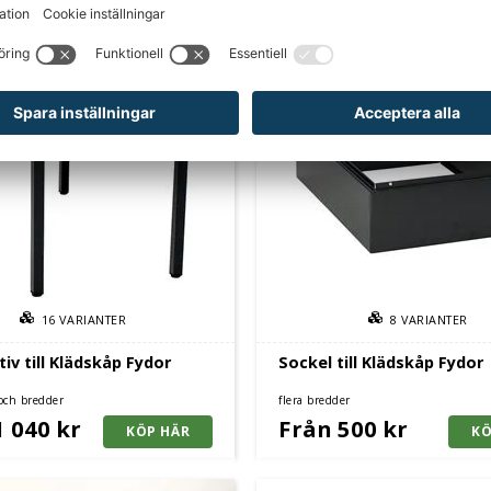
16
VARIANTER
8
VARIANTER
iv till Klädskåp Fydor
Sockel till Klädskåp Fydor
 och bredder
flera bredder
1 040 kr
Från 500 kr