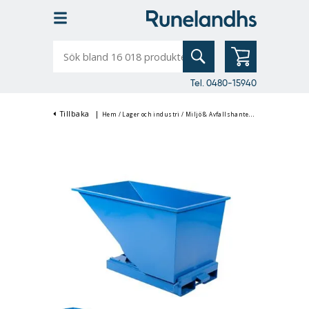
Sök
bland
16
018
produkter
Tel. 0480-15940
Tillbaka
|
Hem
/
Lager och industri
/
Miljö & Avfallshantering
/
Tippcontaine