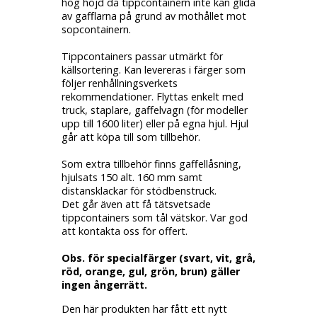
hög höjd då tippcontainern inte kan glida
av gafflarna på grund av mothållet mot
sopcontainern.
Tippcontainers passar utmärkt för
källsortering. Kan levereras i färger som
följer renhållningsverkets
rekommendationer. Flyttas enkelt med
truck, staplare, gaffelvagn (för modeller
upp till 1600 liter) eller på egna hjul. Hjul
går att köpa till som tillbehör.
Som extra tillbehör finns gaffellåsning,
hjulsats 150 alt. 160 mm samt
distansklackar för stödbenstruck.
Det går även att få tätsvetsade
tippcontainers som tål vätskor. Var god
att kontakta oss för offert.
Obs. för specialfärger (svart, vit, grå,
röd, orange, gul, grön, brun) gäller
ingen ångerrätt.
Den här produkten har fått ett nytt