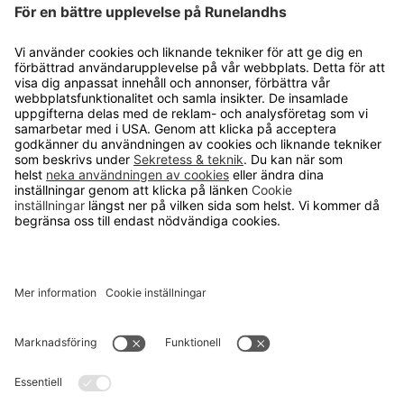
OM RUNELANDHS
Om Runelandhs
Köpvillkor
Därför ska du välja oss
Lediga jobb
Kvalitets- och miljöpolicy
Läsvärt
TELEFON
0480-15940