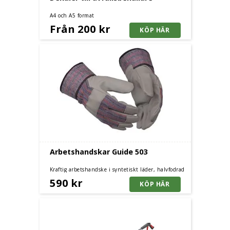
A4 och A5 format
Från 200 kr
Arbetshandskar Guide 503
Kraftig arbetshandske i syntetiskt läder, halvfodrad
med förstärkningar på fingrar och knogar. Finns i
590 kr
storlekar 8, 10 och 11.