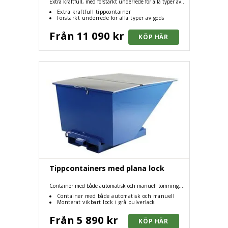
Extra kraftfull, med förstärkt underrede för alla typer av
gods!
Extra kraftfull tippcontainer
Förstärkt underrede för alla typer av gods
Från 11 090 kr
Tippcontainers med plana lock
Container med både automatisk och manuell tömning.
monterat vikbart lock i grå pulverlack.
Container med både automatisk och manuell
tömning
Monterat vikbart lock i grå pulverlack
Från 5 890 kr