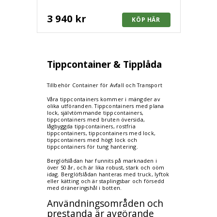
mm
3 940 kr
Tippcontainer & Tipplåda
Tillbehör Container för Avfall och Transport
Våra tippcontainers kommer i mängder av
olika utföranden. Tippcontainers med plana
lock, självtömmande tippcontainers,
tippcontainers med bruten översida,
lågbyggda tippcontainers, rostfria
tippcontainers, tippcontainers med lock,
tippcontainers med högt lock och
tippcontainers för tung hantering.
Berglöfslådan har funnits på marknaden i
över 50 år, och är lika robust, stark och oöm
idag. Berglöfslådan hanteras med truck, lyftok
eller kätting och är staplingsbar och försedd
med dräneringshål i botten.
Användningsområden och
prestanda är avgörande