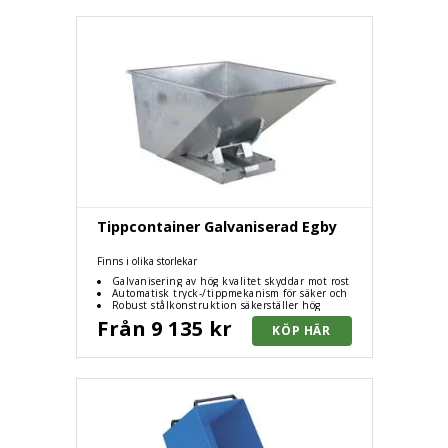
Tippcontainer Galvaniserad Egby
Finns i olika storlekar
Galvanisering av hög kvalitet skyddar mot rost
och minskar underhållskostnader
Automatisk tryck-/tippmekanism för säker och
enkel tömning
Robust stålkonstruktion säkerställer hög
lastkapacitet och stabilitet
Från 9 135 kr