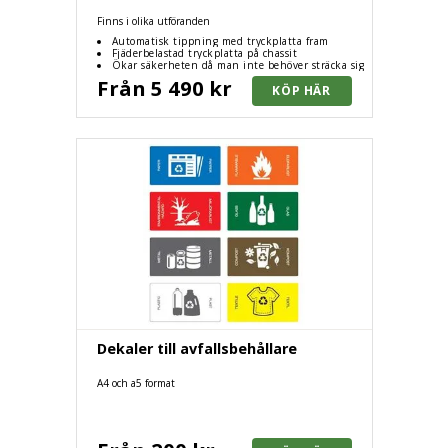
Finns i olika utföranden
Automatisk tippning med tryckplatta fram
Fjäderbelastad tryckplatta på chassit
Ökar säkerheten då man inte behöver sträcka sig
ut ur trucken
Från 5 490 kr
Dekaler till avfallsbehållare
A4 och a5 format