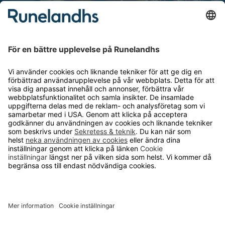
Personuppgiftshantering
Cookie inställningar
OM RUNELANDHS
Om Runelandhs
Köpvillkor
Därför ska du välja oss
Lediga jobb
Kvalitets- och miljöpolicy
Läsvärt