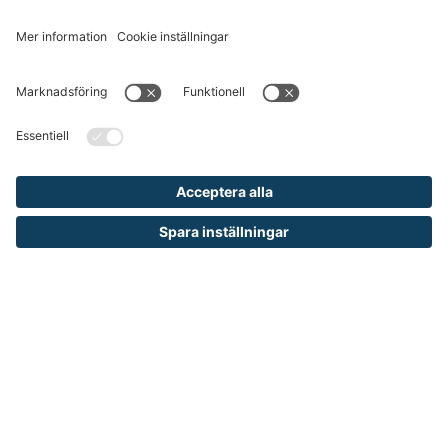
Skräpplockare
gripklo med stålspetsar, plastbelagd eller spjut
Från 450 kr
Städpaket Ginst
kraftigt set med långt skyffelhandtag