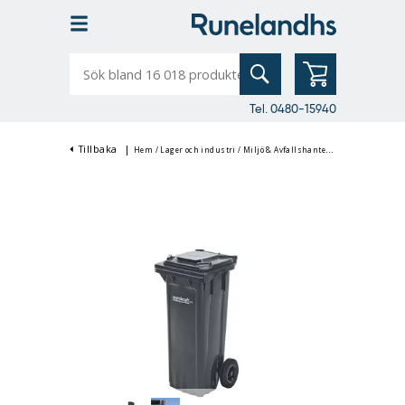
Sök
bland
16
018
produkter
Tel. 0480-15940
Tillbaka
|
Hem
/
Lager och industri
/
Miljö & Avfallshantering
/
Soptunnor & 