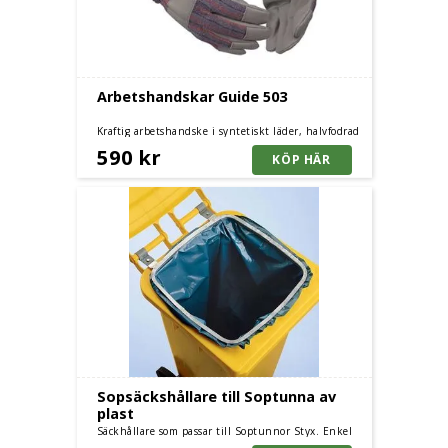
Arbetshandskar Guide 503
Kraftig arbetshandske i syntetiskt läder, halvfodrad
med förstärkningar på fingrar och knogar. Finns i
590 kr
storlekar 8, 10 och 11.
Sopsäckshållare till Soptunna av
plast
Säckhållare som passar till Soptunnor Styx. Enkel
och säker fastsättningen av sopsäckar.