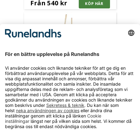
Från 540 kr
Redskapsset Glumman
komplett set för städning utomhus
1 290 kr