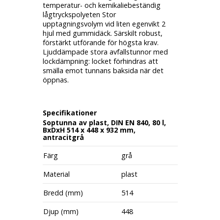
temperatur- och kemikaliebeständig
lågtryckspolyeten Stor
upptagningsvolym vid liten egenvikt 2
hjul med gummidäck. Särskilt robust,
förstärkt utförande för högsta krav.
Ljuddämpade stora avfallstunnor med
lockdämpning: locket förhindras att
smälla emot tunnans baksida när det
öppnas.
Specifikationer
Soptunna av plast, DIN EN 840, 80 l,
BxDxH 514 x 448 x 932 mm,
antracitgrå
Färg
grå
Material
plast
Bredd (mm)
514
Djup (mm)
448