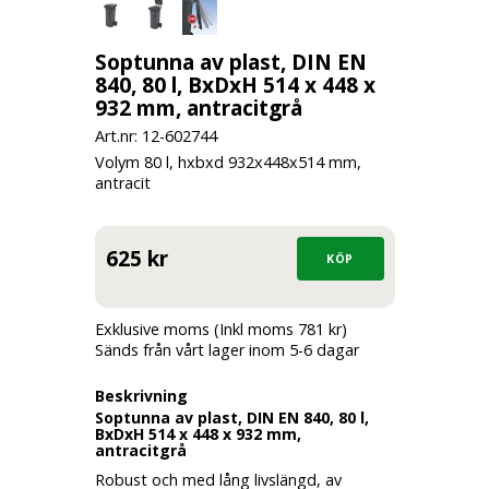
Soptunna av plast, DIN EN
840, 80 l, BxDxH 514 x 448 x
932 mm, antracitgrå
Art.nr: 12-
602744
Volym 80 l, hxbxd 932x448x514 mm,
antracit
625 kr
Exklusive moms (Inkl moms 781 kr)
Sänds från vårt lager inom 5-6 dagar
Beskrivning
Soptunna av plast, DIN EN 840, 80 l,
BxDxH 514 x 448 x 932 mm,
antracitgrå
Robust och med lång livslängd, av