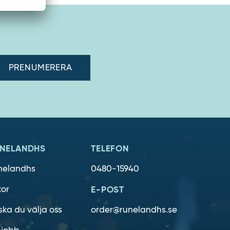
adress"
NELANDHS
TELEFON
nelandhs
0480-15940
kor
E-POST
ska du välja oss
order@runelandhs.se