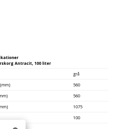
ikationer
skorg Antracit, 100 liter
grå
 (mm)
560
(mm)
560
(mm)
1075
100