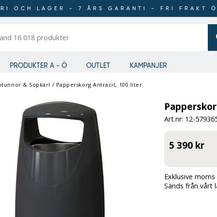
RI OCH LAGER - 7 ÅRS GARANTI - FRI FRAKT 
er
PRODUKTER A - Ö
OUTLET
KAMPANJER
ptunnor & Sopkärl
/
Papperskorg Antracit, 100 liter
Papperskorg
Art.nr: 12-
57936
5 390 kr
Exklusive moms 
Sänds från vårt 