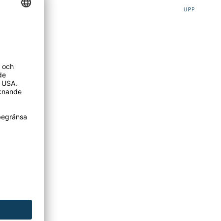
UPP
assar exempelvis
olika storlekar,