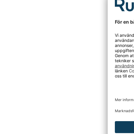
DU KANSKE O
Sopsäck
Slitstarka 
håller. Storl
Från 