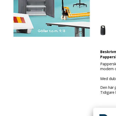
Beskriv
Pappersk
Pappersk
modern oc
Med dubbl
Den här p
Tidigare