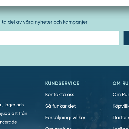
h ta del av våra nyheter och kampanjer
E-
post
KUNDSERVICE
OM RU
Kontakta oss
Om Ru
ri, lager och
Så funkar det
Köpvill
juda allt från
Försäljningsvillkor
Därför 
vancerade