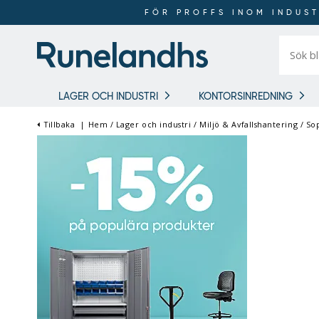
FÖR PROFFS INOM INDUST
Sök
bland
16
018
produkt
LAGER OCH INDUSTRI
KONTORSINREDNING
Tillbaka
|
Hem
/
Lager och industri
/
Miljö & Avfallshantering
/
So
FÖR PROFFS INOM
INDUSTRI OCH LAGER