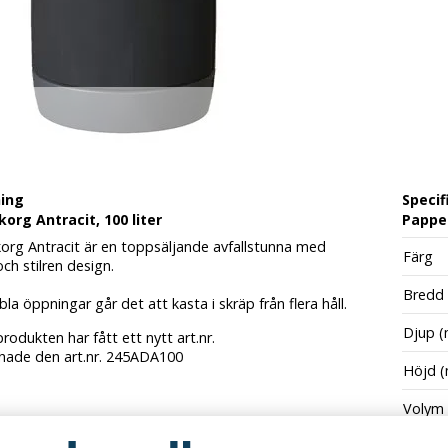
ning
Specif
org Antracit, 100 liter
Papper
org Antracit är en toppsäljande avfallstunna med
Färg
h stilren design.
Bredd
a öppningar går det att kasta i skräp från flera håll.
Djup 
rodukten har fått ett nytt art.nr.
 hade den art.nr. 245ADA100
Höjd 
Volym