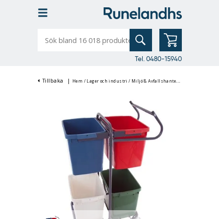
Sök
bland
16
018
produkter
Tel. 0480-15940
Tillbaka
|
Hem
/
Lager och industri
/
Miljö & Avfallshantering
/
Sopsortering