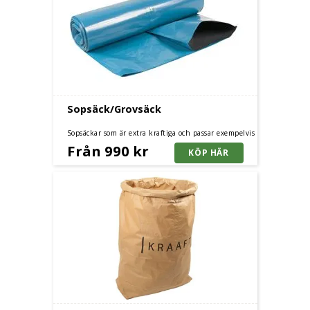
Sopsäck/Grovsäck
Sopsäckar som är extra kraftiga och passar exempelvis
bra till bygg och industri. Finns i tre olika storlekar,
Från 990 kr
125, 160 och 240 liter.