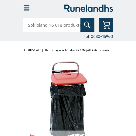
Sök
bland
16
018
produkter
Tel. 0480-15940
Tillbaka
|
Hem
/
Lager och industri
/
Miljö & Avfallshantering
/
Sopsäckshåll