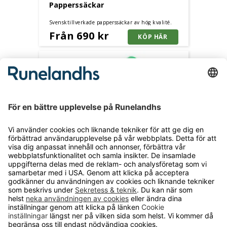
Papperssäckar
Svensktillverkade papperssäckar av hög kvalité.
Mycket slitstark sopsäck med 2-bladigt papper.
Från 690 kr
Sopsäckar i olika färger
Mycket slitstarka och miljövänliga avfallssäckar.
Färgkodade för enkel sortering av avfall. Finns i vit,
Från 540 kr
grön, röd och transparent färg och i två storlekar.