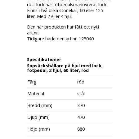
rött lock har fotpedalsmanövrerat lock.
Finns i två olika storlekar, 60 eller 125
liter. Med 2 eller 4 hjul.
Den här produkten har fått ett nytt
art.nr.
Tidigare hade den art.nr. 125040
Specifikationer
Sopsäckshållare på hjul med lock,
fotpedal, 2 hjul, 60 liter, röd
Färg
röd
Material
stål
Bredd (mm)
370
Djup (mm)
470
Höjd (mm)
880