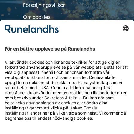
Försäljningsvillkor
Om cookies
Personuppgiftshantering
Cookie inställningar
OM RUNELANDHS
Om Runelandhs
Köpvillkor
Därför ska du välja oss
Lediga jobb
Kvalitets- och miljöpolicy
Läsvärt