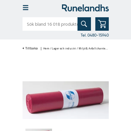
Sök
bland
16
018
produkter
Tel. 0480-15940
Tillbaka
|
Hem
/
Lager och industri
/
Miljö & Avfallshantering
/
Sopsäckar
/