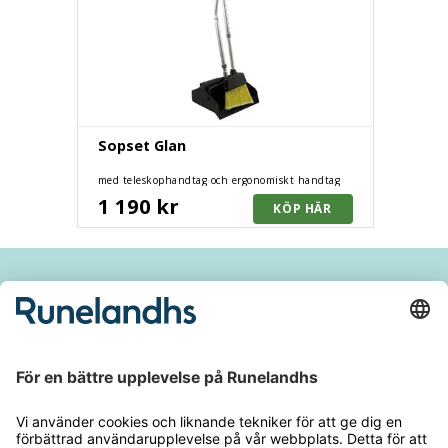
Sopset Glan
med teleskophandtag och ergonomiskt handtag
1 190 kr
Håll dig inspirerad och ta del av våra
nyheter och kampanjer
E-
postadres