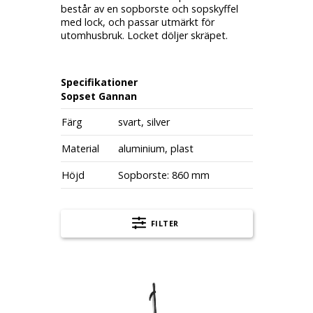
består av en sopborste och sopskyffel
med lock, och passar utmärkt för
utomhusbruk. Locket döljer skräpet.
Specifikationer
Sopset Gannan
Färg
svart, silver
Material
aluminium, plast
Höjd
Sopborste: 860 mm
FILTER
Sopset Gannan, med sopborste och sopskyf