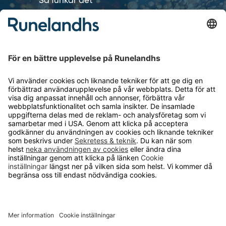
Så funkar det
Försäljningsvillkor
Om cookies
Personuppgiftshantering
Cookie inställningar
OM RUNELANDHS
Om Runelandhs
Köpvillkor
Därför ska du välja oss
Lediga jobb
Kvalitets- och miljöpolicy