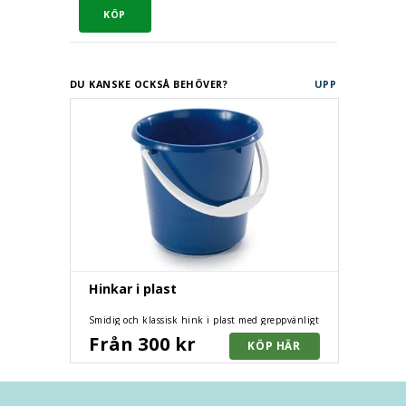
DU KANSKE OCKSÅ BEHÖVER?
UPP
Hinkar i plast
Smidig och klassisk hink i plast med greppvänligt
handtag och graderad skala. Olika färger och
Från 300 kr
volymer.