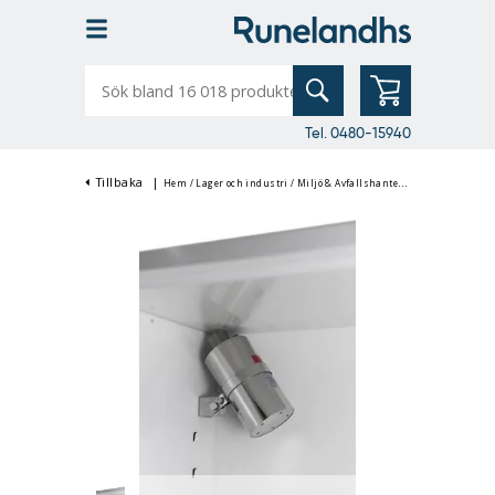
Sök
bland
16
018
produkter
Tel. 0480-15940
Tillbaka
|
Hem
/
Lager och industri
/
Miljö & Avfallshantering
/
Batteriskåp &