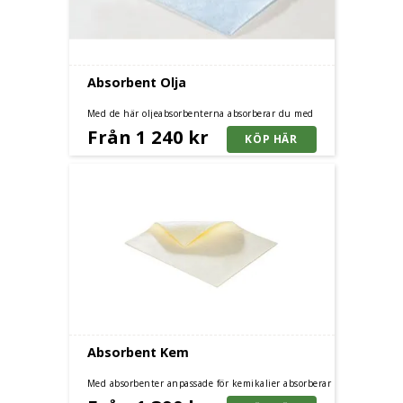
Absorbent Olja
Med de här oljeabsorbenterna absorberar du med
fördel olja, bensin, diesel med mera. Finns som ark,
Från 1 240 kr
rulle, läns eller kudde.
Absorbent Kem
Med absorbenter anpassade för kemikalier absorberar
du med fördel syror, alkaliska lösningar, frätande