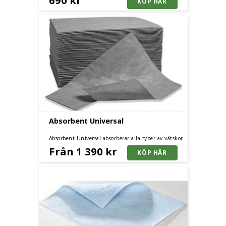
Absorbent Universal
Absorbent Universal absorberar alla typer av vätskor
och är lämplig för bland annat lösningsmedel,
Från 1 390 kr
skärvätska, färg, olja, svaga kemikalier och så vidare.