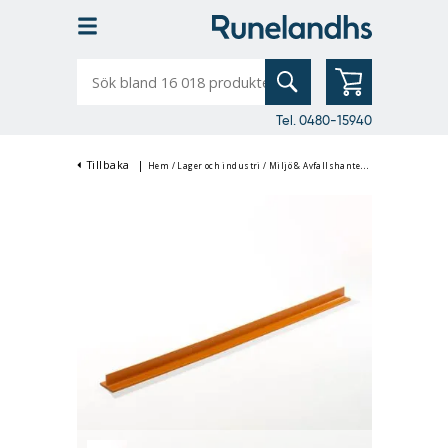
Sök
bland
16
018
produkter
Tel. 0480-15940
Tillbaka
|
Hem
/
Lager och industri
/
Miljö & Avfallshantering
/
Absorbenter 