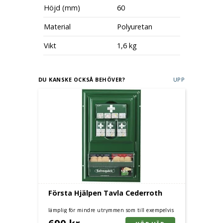
Höjd (mm)
60
Material
Polyuretan
Vikt
1,6 kg
DU KANSKE OCKSÅ BEHÖVER?
UPP
Första Hjälpen Tavla Cederroth
lämplig för mindre utrymmen som till exempelvis
arbetsfordon
690 kr