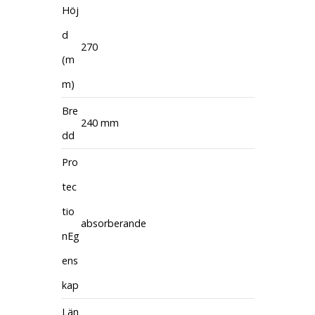
Höj
d
270
(m
m)
Bre
240 mm
dd
Pro
tec
tio
absorberande
nEg
ens
kap
Län