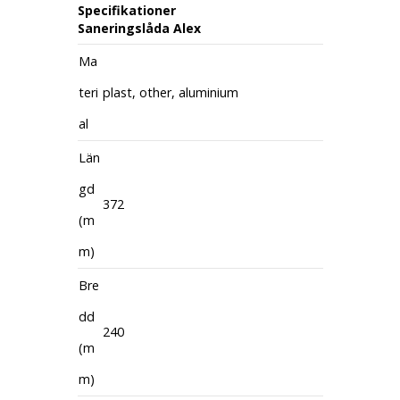
Specifikationer
Saneringslåda Alex
Ma
teri
plast, other, aluminium
al
Län
gd
372
(m
m)
Bre
dd
240
(m
m)