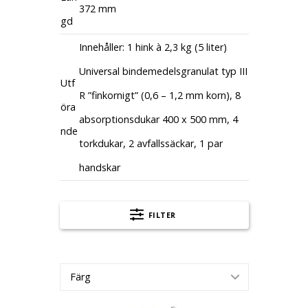
372 mm
gd
Innehåller: 1 hink à 2,3 kg (5 liter)
Universal bindemedelsgranulat typ III
Utf
R ”finkornigt” (0,6 – 1,2 mm korn), 8
öra
absorptionsdukar 400 x 500 mm, 4
nde
torkdukar, 2 avfallssäckar, 1 par
handskar
FILTER
Färg