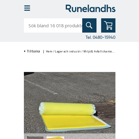
Sök
bland
16
018
produkter
Tel. 0480-15940
Tillbaka
|
Hem
/
Lager och industri
/
Miljö & Avfallshantering
/
Absorbenter 