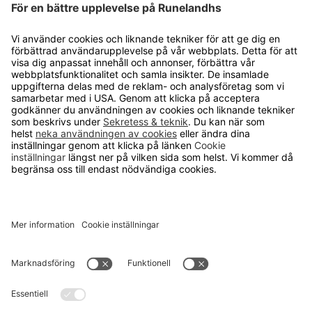
E-
postadres
Runelandhs säljer utrustning och inredning
för industri, lager och kontor till företag
och kommuner. Vårt mål är att erbjuda
allt från de enklaste produkterna för din
arbetsplats till avancerade