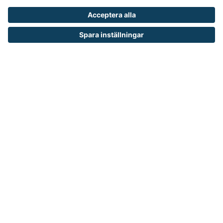
skräddarsydda lösningar och tjänster.
Vi ingår i den internationella koncernen
TAKKT som är en av de ledande
distanshandlarna inom inredning och
utrustning för arbetsplatser i Europa.
KUNDSERVICE
Kontakta oss
Så funkar det
Försäljningsvillkor
Om cookies