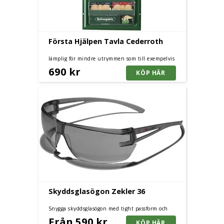
Första Hjälpen Tavla Cederroth
lämplig för mindre utrymmen som till exempelvis
arbetsfordon
690 kr
Skyddsglasögon Zekler 36
Snygga skyddsglasögon med tight passform och
fullgott UV-skydd. Pris gäller för förpackning med 5
Från 590 kr
st/fp.