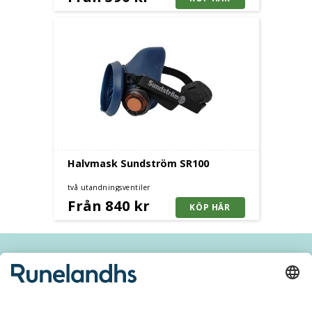
Halvmask Sundström SR100
två utandningsventiler
Från 840 kr
Håll dig inspirerad och ta del av våra
nyheter och kampanjer