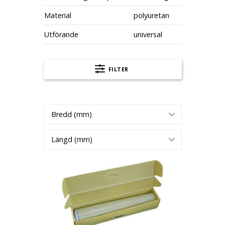
Material
polyuretan
Utförande
universal
FILTER
Bredd (mm)
Längd (mm)
Brunnstätningsmatta Arnold, kvadratisk, för fl