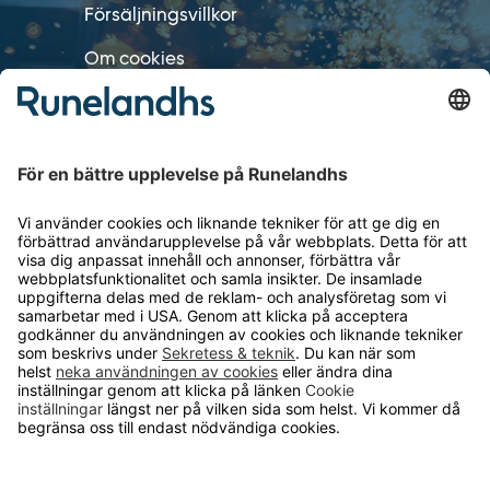
Försäljningsvillkor
Om cookies
Personuppgiftshantering
Cookie inställningar
OM RUNELANDHS
Om Runelandhs
Köpvillkor
Därför ska du välja oss
Lediga jobb
Kvalitets- och miljöpolicy
Läsvärt