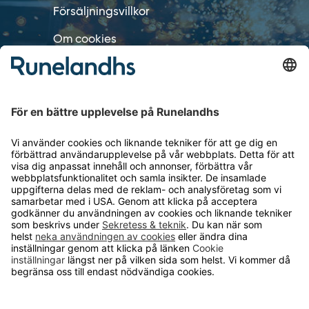
Försäljningsvillkor
Om cookies
Personuppgiftshantering
Cookie inställningar
OM RUNELANDHS
Om Runelandhs
Köpvillkor
Därför ska du välja oss
Lediga jobb
Kvalitets- och miljöpolicy
Läsvärt