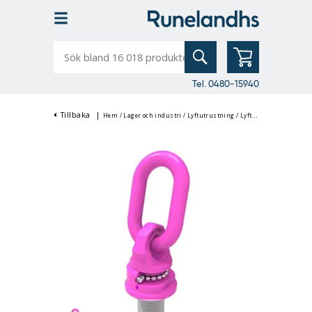
Sök
bland
16
018
produkter
Tel. 0480-15940
Tillbaka
|
Hem
/
Lager och industri
/
Lyftutrustning
/
Lyftredskap & Lyftdon
/