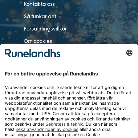
Kontakta oss
Så funkar det
Försäljningsvillkor
Om cookies
Personuppgiftshantering
Cookie inställningar
OM RUNELANDHS
Om Runelandhs
Köpvillkor
Därför ska du välja oss
Lediga jobb