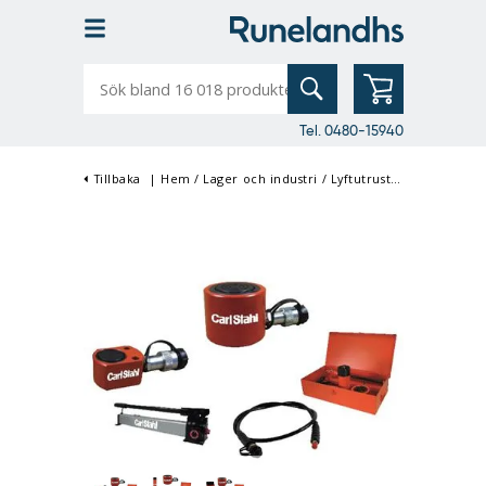
Sök
bland
16
018
produkter
Tel. 0480-15940
Tillbaka
|
Hem
/
Lager och industri
/
Lyftutrustning
/
Domkraf