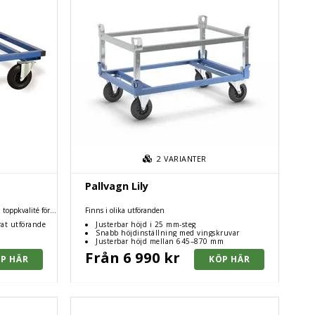
2
VARIANTER
Pallvagn Lily
 toppkvalité för
Finns i olika utföranden
d pulverlack.
rat utförande
Justerbar höjd i 25 mm-steg
Snabb höjdinställning med vingskruvar
Justerbar höjd mellan 645–870 mm
Från 6 990 kr