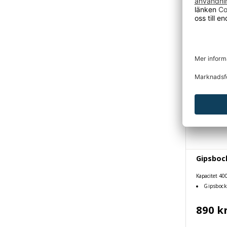
Gipsboc
Kapacitet 40
Gipsbock
890 k