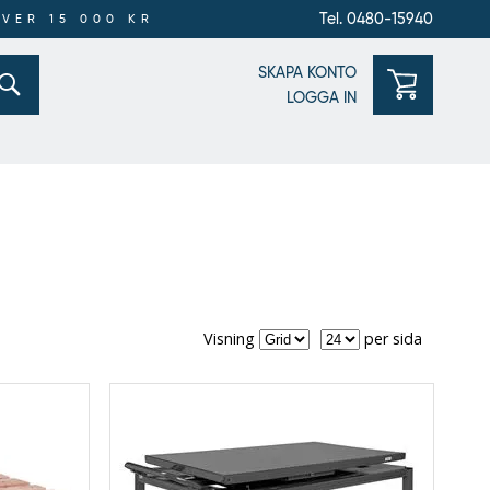
Tel. 0480-15940
ÖVER 15 000 KR
SKAPA KONTO
LOGGA IN
Visning
per
Visning
per sida
sida