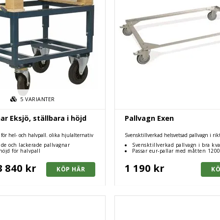
5
VARIANTER
ar Eksjö, ställbara i höjd
Pallvagn Exen
 för hel- och halvpall. olika hjulalternativ
Svensktillverkad helsvetsad pallvagn i rikt
ade och lackerade pallvagnar
Svensktillverkad pallvagn i bra kva
höjd för halvpall
Passar eur-pallar med måtten 12
3 840 kr
1 190 kr