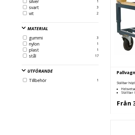
silver
1
svart
3
vit
2
MATERIAL
gummi
3
nylon
1
plast
1
stål
17
UTFÖRANDE
Pallvagn
Tillbehör
1
Ställbar höjd
Helsvets
Ställbar 
Från 