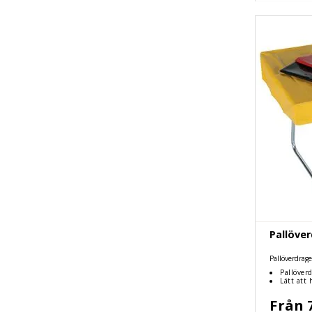
Pallöver
Pallöverdrage
hålla ren
Pallöver
Lätt att 
Från 