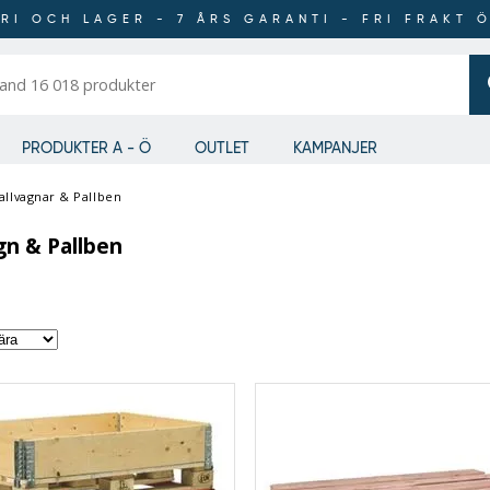
RI OCH LAGER - 7 ÅRS GARANTI - FRI FRAKT 
er
PRODUKTER A - Ö
OUTLET
KAMPANJER
allvagnar & Pallben
gn & Pallben
Order
by