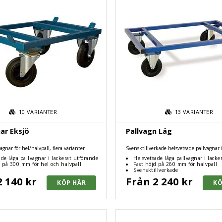
10
VARIANTER
13
VARIANTER
ar Eksjö
Pallvagn Låg
vagnar för hel/halvpall, flera varianter
Svensktillverkade helsvetsade pallvagnar i
hel- eller halvpall. lackerade i blå eller rö
de låga pallvagnar i lackerat utförande
Helsvetsade låga pallvagnar i lacke
d på 300 mm för hel och halvpall
Fast höjd på 260 mm för halvpall
Svensktillverkade
2 140 kr
Från 2 240 kr