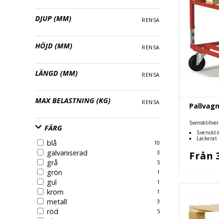
DJUP (MM)
RENSA
HÖJD (MM)
RENSA
LÄNGD (MM)
RENSA
MAX BELASTNING (KG)
RENSA
Pallvag
Svensktillver
FÄRG
toppkvalité, f
Svenskti
Lackerat
blå
10
galvaniserad
Från 
3
grå
5
grön
1
gul
1
krom
1
metall
3
röd
5