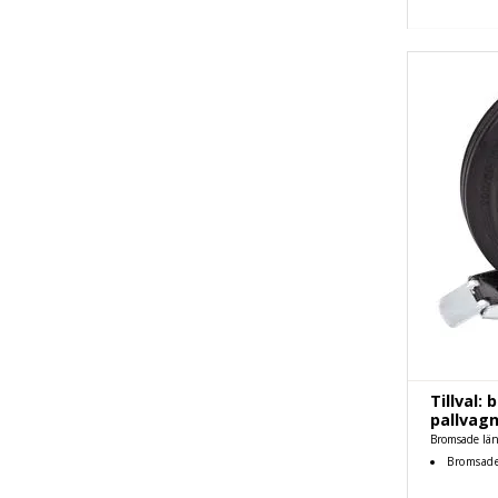
Tillval: 
pallvag
Bromsade länk
Bromsade