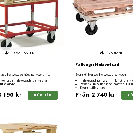
19
VARIANTER
3
VARIANTER
n
Pallvagn Helsvetsad
kade helsvetsade höga pallvagnar i
Svensktillverkad helsvetsad pallvagn i rikt
ör hel- eller halvpall.
llverkade helsvetsade pallvagnar
Helsvetsad pallvagn i riktigt bra kv
 utförande
Passar eur-pallar med måtten 12
Svensktillverkad
3 190 kr
Från 2 740 kr