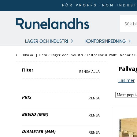
FÖR PROFFS INOM INDUST
Sök
bland
16
018
produkt
LAGER OCH INDUSTRI
KONTORSINREDNING
Tillbaka
|
Hem
/
Lager och industri
/
Lastpallar & Palltillbehör
/
P
Pallva
Filter
RENSA ALLA
Läs mer
PRIS
RENSA
BREDD (MM)
RENSA
DIAMETER (MM)
RENSA