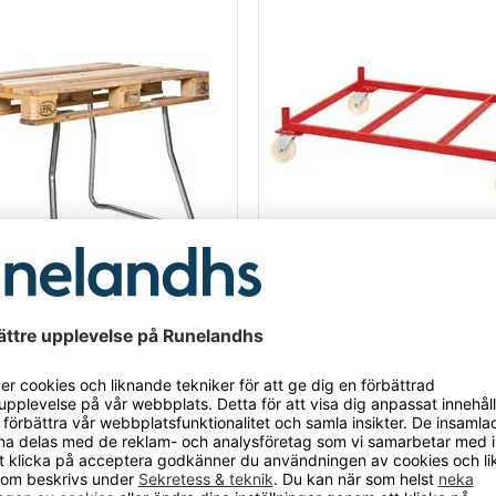
2
VARIANTER
 Rubus
Pallvagn 4 länkhjul
llben som på en halv minut förvandlar pallen
Pallvagn som passar till stålpall
lt arbetsbord eller plattform. pallbenen finns i
 pallben som finns i två olika höjder
Pallvagn som passar till stålpall
der.
 en eur-lastpall
stabilt arbetsbord eller plattform
940 kr
2 340 kr