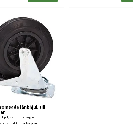
bromsade länkhjul. till
nar
hjul, 2 st. till pallvagnar
 länkhjul till pallvagnar