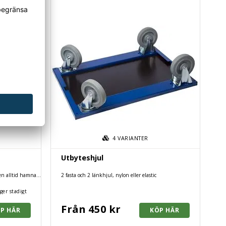
4
VARIANTER
Utbyteshjul
llen alltid hamnar
2 fasta och 2 länkhjul, nylon eller elastic
ger stadigt
Från 450 kr