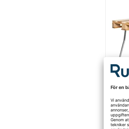
Pallben
Praktiska pa
till ett stabi
Praktiska
två olika höj
Förvandla
Till ett 
Från 