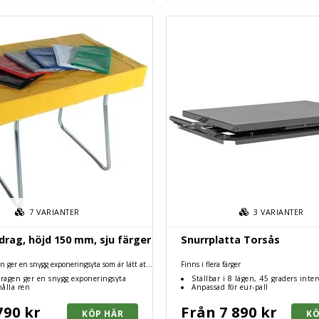
7
VARIANTER
3
VARIANTER
drag, höjd 150 mm, sju färger
Snurrplatta Torsås
n ger en snygg exponeringsyta som är lätt att
Finns i flera färger
dragen ger en snygg exponeringsyta
Ställbar i 8 lägen, 45 graders inter
hålla ren
Anpassad för eur-pall
790 kr
Från 7 890 kr