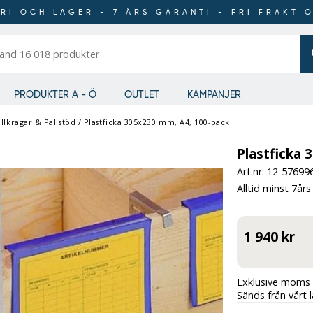
RI OCH LAGER - 7 ÅRS GARANTI - FRI FRAKT 
er
PRODUKTER A - Ö
OUTLET
KAMPANJER
llkragar & Pallstöd
/
Plastficka 305x230 mm, A4, 100-pack
Plastficka 
Art.nr: 12-
57699
Alltid minst 7års
1 940 kr
Exklusive moms 
Sänds från vårt 