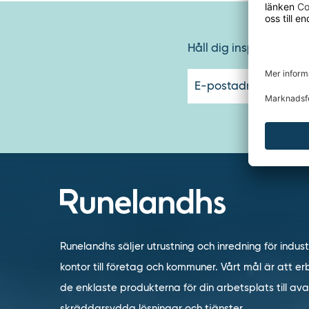
Håll dig inspirerad oc
Runelandhs säljer utrustning och inredning för indust
kontor till företag och kommuner. Vårt mål är att erb
de enklaste produkterna för din arbetsplats till a
skräddarsydda lösningar och tjänster.