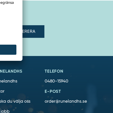
adress"
NELANDHS
TELEFON
nelandhs
0480-15940
kor
E-POST
ska du välja oss
order@runelandhs.se
 jobb