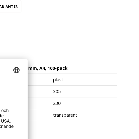
VARIANTER
ikationer
icka 305x230 mm, A4, 100-pack
al
plast
 (mm)
305
 (mm)
230
transparent