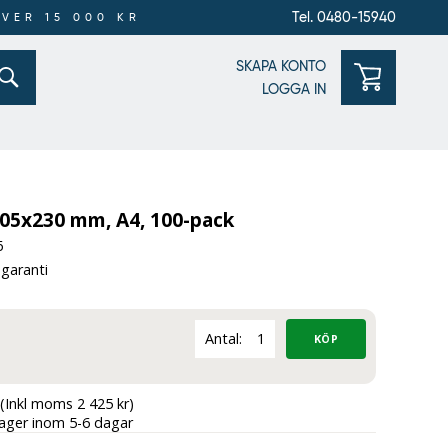
Tel. 0480-15940
ÖVER 15 000 KR
SKAPA KONTO
LOGGA IN
305x230 mm, A4, 100-pack
6
 garanti
Antal:
(Inkl moms 2 425 kr)
lager inom 5-6 dagar