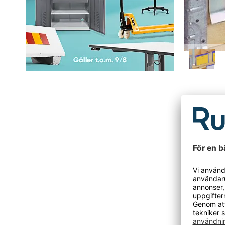
Beskriv
Plastfic
Plastfick
stadigt 
är av gen
- 100-pa
Den här p
Tidigare 