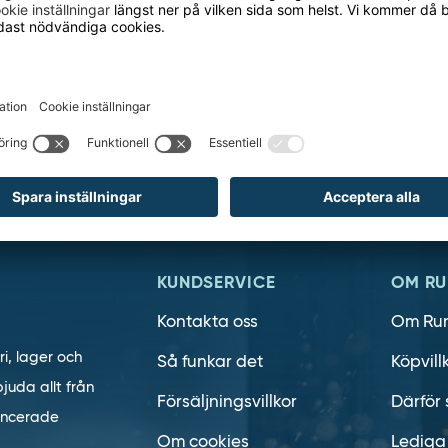
h ta del av våra nyheter och kampanjer
E-
post
KUNDSERVICE
OM RU
Kontakta oss
Om Ru
ri, lager och
Så funkar det
Köpvill
juda allt från
Försäljningsvillkor
Därför 
vancerade
Om cookies
Lediga