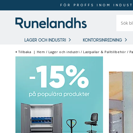
FÖR PROFFS INOM INDUST
Sök
bland
16
018
produkt
LAGER OCH INDUSTRI
KONTORSINREDNING
Tillbaka
|
Hem
/
Lager och industri
/
Lastpallar & Palltillbehör
/
Pa
FÖR PROFFS INOM
INDUSTRI OCH LAGER