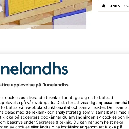
FINNS I 3 
ning
Specif
ka 305x230 mm, A4, 100-pack
Plastf
a 305x230 mm, A4, 100-pack. Plastfickan har ett
Materi
bakstycke med formpressad övervikning och framsidan
omskinlig plast.
Längd
ck
Bredd
rodukten har fått ett nytt art.nr.
Färg
hade den art.nr. 138382