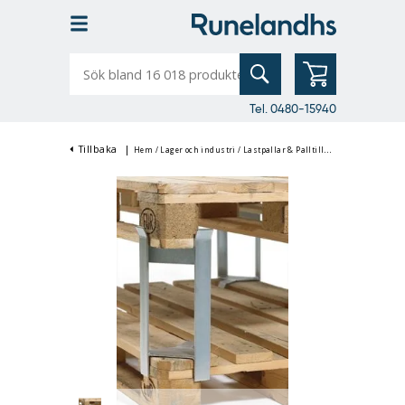
Sök
bland
16
018
produkter
Tel. 0480-15940
Tillbaka
|
Hem
/
Lager och industri
/
Lastpallar & Palltillbehör
/
Pallkragar &