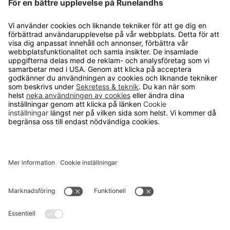
Lediga jobb
Kvalitets- och miljöpolicy
Läsvärt
TELEFON
0480-15940
E-POST
order@runelandhs.se
;