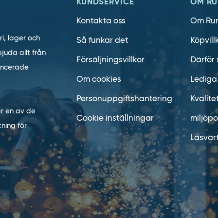
KUNDSERVICE
OM RU
Kontakta oss
Om Ru
ri, lager och
Så funkar det
Köpvill
juda allt från
Försäljningsvillkor
Därför 
vancerade
Om cookies
Lediga
Personuppgiftshantering
Kvalite
är en av de
Cookie inställningar
miljöpo
ning för
Läsvär