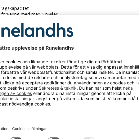
ragskapacitet
förvaring med max 6 nivåer
ska hanteringshöjd skapar effektivitet
rodukten har fått ett nytt art.nr.
 hade den art.nr. 225BAK100
CKSÅ BEHÖVER?