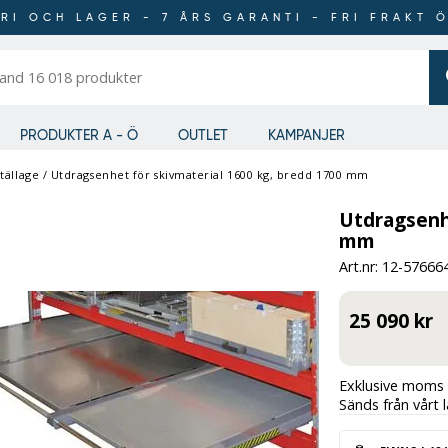
RI OCH LAGER - 7 ÅRS GARANTI - FRI FRAKT 
er
PRODUKTER A - Ö
OUTLET
KAMPANJER
Ställage
/
Utdragsenhet för skivmaterial 1600 kg, bredd 1700 mm
Utdragsenhe
mm
Art.nr: 12-
57666
25 090 kr
Exklusive moms 
Sänds från vårt 