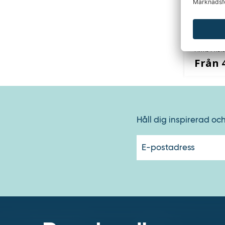
Pallstäl
Finns i fle
Från 
Håll dig inspirerad oc