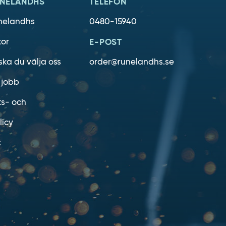
NELANDHS
TELEFON
nelandhs
0480-15940
kor
E-POST
ska du välja oss
order@runelandhs.se
 jobb
ts- och
licy
t