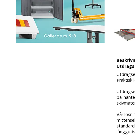
Beskriv
Utdrags
Utdragse
Praktisk l
Utdragsen
pallhante
skivmater
Vår lösni
mittensek
standard-
långgods