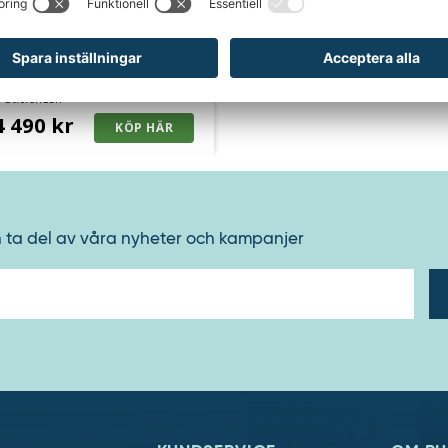
24
VARIANTER
l Space grundsektion
ra utföranden
4 490 kr
h ta del av våra nyheter och kampanjer
E-
post