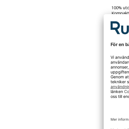
100% utd
Kompakt 
Ergonomi
Den här p
Tidigare
DU KANSKE O