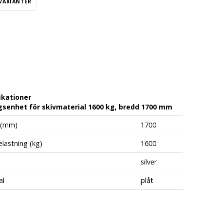
 VARIANTER
ikationer
senhet för skivmaterial 1600 kg, bredd 1700 mm
 (mm)
1700
lastning (kg)
1600
silver
al
plåt