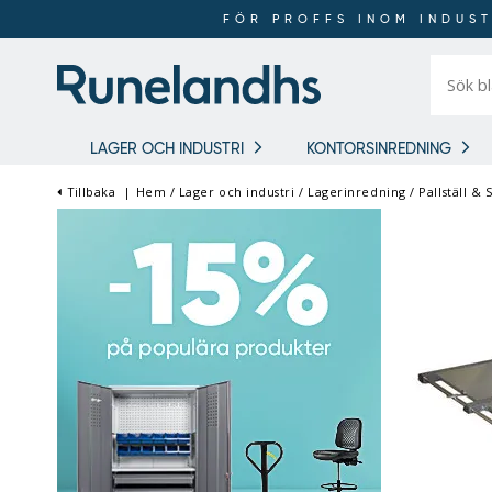
FÖR PROFFS INOM INDUST
Sök
bland
16
018
produkt
LAGER OCH INDUSTRI
KONTORSINREDNING
Tillbaka
|
Hem
/
Lager och industri
/
Lagerinredning
/
Pallställ & 
FÖR PROFFS INOM
INDUSTRI OCH LAGER