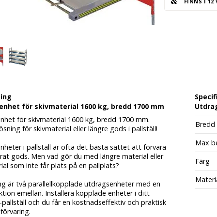
FINNS I 12
ning
Specif
enhet för skivmaterial 1600 kg, bredd 1700 mm
Utdrag
nhet för skivmaterial 1600 kg, bredd 1700 mm.
Bredd
ösning för skivmaterial eller längre gods i pallställ!
Max be
heter i pallställ är ofta det bästa sättet att förvara
rat gods. Men vad gör du med längre material eller
Färg
ial som inte får plats på en pallplats?
Materi
ng är två parallellkopplade utdragsenheter med en
tion emellan. Installera kopplade enheter i ditt
pallställ och du får en kostnadseffektiv och praktisk
förvaring.