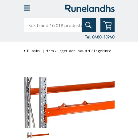
Sök
bland
16
018
produkter
Tel. 0480-15940
Tillbaka
|
Hem
/
Lager och industri
/
Lagerinredning
/
Pallstä