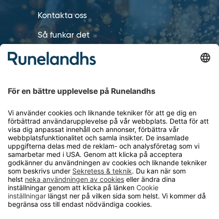
Kontakta oss
Så funkar det
Försäljningsvillkor
Om cookies
Personuppgiftshantering
Cookie inställningar
OM RUNELANDHS
Om Runelandhs
Köpvillkor
Därför ska du välja oss