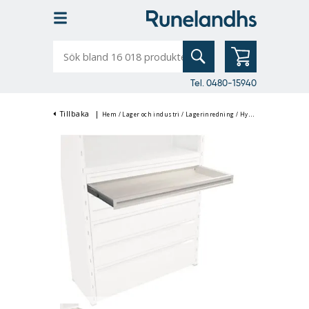
Sök
bland
16
018
produkter
Tel. 0480-15940
Tillbaka
|
Hem
/
Lager och industri
/
Lagerinredning
/
Hyllsystem
/