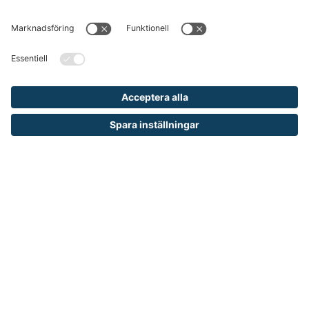
Lagerhylla Blå/Grå, täckt gavel
Lagerhylla, grundsektion/utbyggnadssektion
Från 1 940 kr
Lagerhylla Galvaniserad, täckt gavel
& rygg
Lagerhylla, grundsektion/utbyggnadssektion
Från 3 040 kr