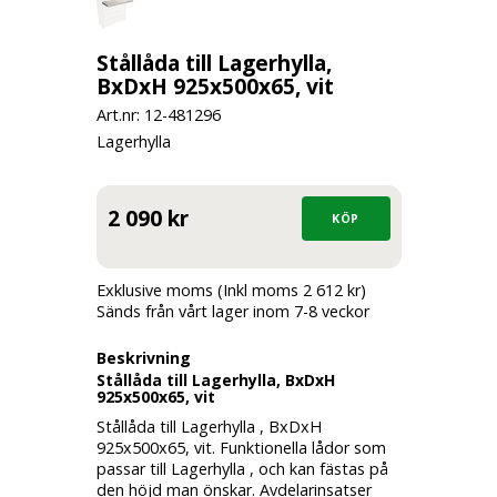
Stållåda till Lagerhylla,
BxDxH 925x500x65, vit
Art.nr: 12-
481296
Lagerhylla
2 090 kr
Exklusive moms (Inkl moms 2 612 kr)
Sänds från vårt lager inom 7-8 veckor
Beskrivning
Stållåda till Lagerhylla, BxDxH
925x500x65, vit
Stållåda till Lagerhylla , BxDxH
925x500x65, vit. Funktionella lådor som
passar till Lagerhylla , och kan fästas på
den höjd man önskar. Avdelarinsatser