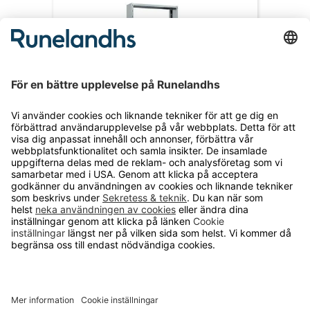
Lagerhylla Galvaniserad, täckt gavel
Lagerhylla, grundsektion/utbyggnadssektion
Från 1 740 kr