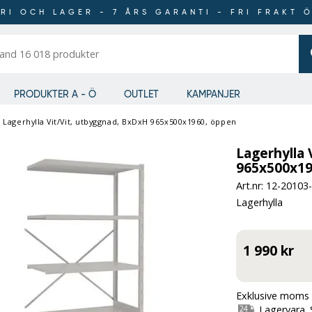
RI OCH LAGER - 7 ÅRS GARANTI - FRI FRAKT 
er
PRODUKTER A - Ö
OUTLET
KAMPANJER
/
Lagerhylla Vit/Vit, utbyggnad, BxDxH 965x500x1960, öppen
Lagerhylla 
965x500x19
Art.nr: 12-
20103
Lagerhylla
1 990 kr
Exklusive moms 
Lagervara. 