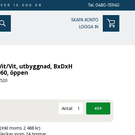
Tel. 0480-15940
ÖVER 15 000 KR
SKAPA KONTO
LOGGA IN
Vit/Vit, utbyggnad, BxDxH
60, öppen
-520
Antal:
(Inkl moms 2 488 kr)
Skickas inom 24 timmar.