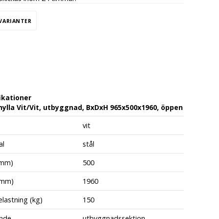
 VARIANTER
ikationer
ylla Vit/Vit, utbyggnad, BxDxH 965x500x1960, öppen
vit
al
stål
(mm)
500
(mm)
1960
lastning (kg)
150
nde
utbyggnadssektion