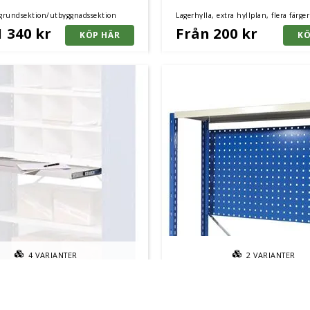
 grundsektion/utbyggnadssektion
Lagerhylla, extra hyllplan, flera färge
1 340 kr
Från 200 kr
4
VARIANTER
2
VARIANTER
r Avlastningshylla till
Verktygspanel till Lagerhy
la
flera storlekar
Lagerhylla, flera färger