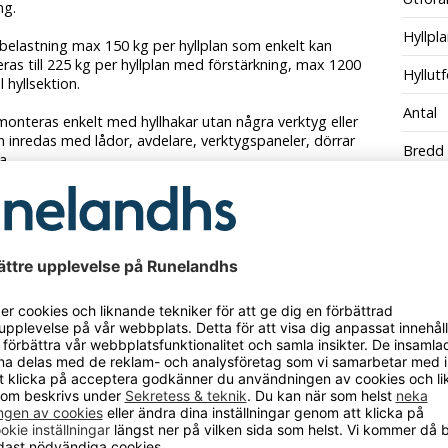
ng.
Hyllpl
belastning max 150 kg per hyllplan som enkelt kan
as till 225 kg per hyllplan med förstärkning, max 1200
Hyllut
l hyllsektion.
Antal
monteras enkelt med hyllhakar utan några verktyg eller
n inredas med lådor, avdelare, verktygspaneler, dörrar
Bredd
a.
a förankras i vägg eller golv för att vara säker.
ing ingår som standard.
nerar hyllan med utgångspunkt från ditt
gsbehov och lokalutseende, med utbyggnadssektioner
ehör kan du skapa den perfekta hyllan för ditt behov.
tionen kan kombineras med passande
ssektioner, extra hyllplan och andra tillbehör för att
t hyllsystem som passar dina behov. En genomtänkt
slösning där funktion, kvalitet och tidsbesparande
 är prioriterade.
an är lämplig för användning vid alla typer av