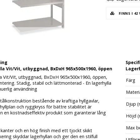
FINNS I 42
ning
Specif
la Vit/Vit, utbyggnad, BxDxH 965x500x1960, öppen
Lagerh
la Vit/Vit, utbyggnad, BxDxH 965x500x1960, öppen,
Färg
tering. Stadig, stabil och lättmonterad - En lagerhylla
nuerlig användning
Materi
ålkonstruktion bestående av kraftiga hyllgavlar,
Djup 
 hyllplan och ryggkryss för bättre stabilitet är
lan en kostnadseffektiv produkt som garanterar lång
Höjd 
Max be
anter och en hög finish med ett tjockt skikt
kering skyddar lagerhyllan och ger den en stilfull
Utföra