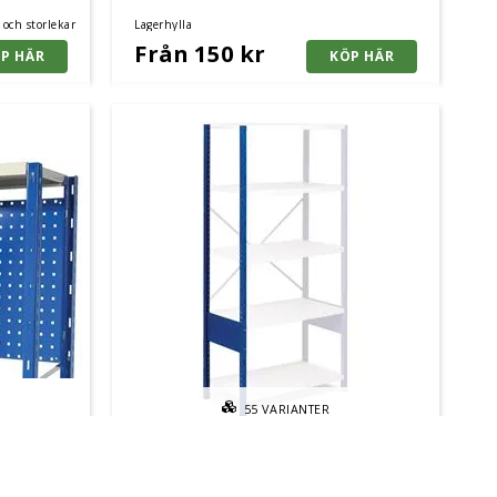
r och storlekar
Lagerhylla
Från 150 kr
55
VARIANTER
lla
Lagerhylla Hyllgavelstege, öppen
Lagerhylla, flera färger och storlekar