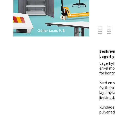
Beskriv
Lagerhyl
Lagerhyl
enkel mon
för konti
Med en st
flyttbara
lagerhyl
livslängd.
Rundade k
pulverlac