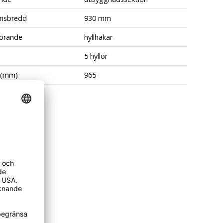
ansbredd
930 mm
förande
hyllhakar
5 hyllor
 (mm)
965