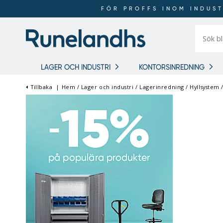
FÖR PROFFS INOM INDUST
Sök
bland
16
018
produkt
LAGER OCH INDUSTRI
KONTORSINREDNING
Tillbaka
|
Hem
/
Lager och industri
/
Lagerinredning
/
Hyllsystem
FÖR PROFFS INOM
INDUSTRI OCH LAGER