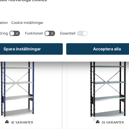
sbehov inom butik, lager och verkstad eller för kontor.
rodukten har fått ett nytt art.nr.
hade den art.nr. 644AEJ100
CKSÅ BEHÖVER?
42
VARIANTER
36
VARIANTER