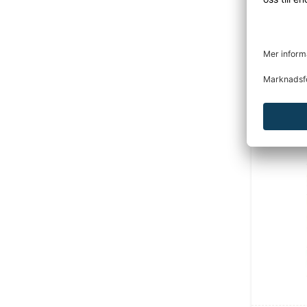
förvaring
Den här p
Tidigare 
DU KANSKE O