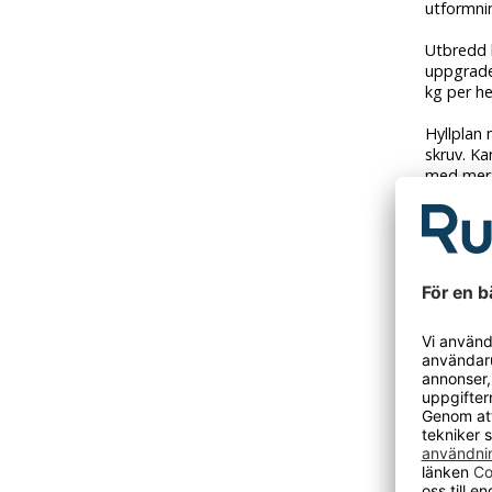
utformni
Utbredd 
uppgrader
kg per he
Hyllplan 
skruv. Ka
med mer
Hyllan sk
Golvskon
Du kompo
förvarin
och tillb
Grundsek
påbyggnad
skapa et
förvaring
montering
Lagerhyll