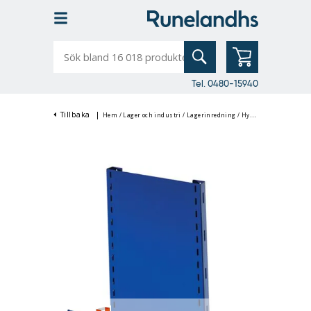
Sök
bland
16
018
produkter
Tel. 0480-15940
Tillbaka
|
Hem
/
Lager och industri
/
Lagerinredning
/
Hyllsystem
/