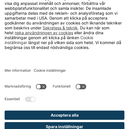
Köpvillkor
Därför ska du välja oss
Lediga jobb
Kvalitets- och miljöpolicy
Läsvärt
TELEFON
0480-15940
E-POST
order@runelandhs.se
;