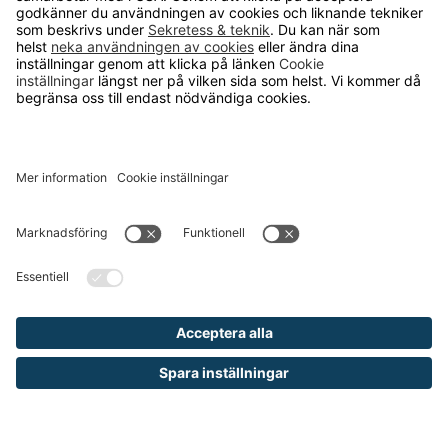
125 kr
Gavel till Lagerhylla Maxi
finns i flera höjder och djup, klarar belastning på
3000/4800 kg
Från 790 kr
Håll dig inspirerad och ta del av våra
nyheter och kampanjer