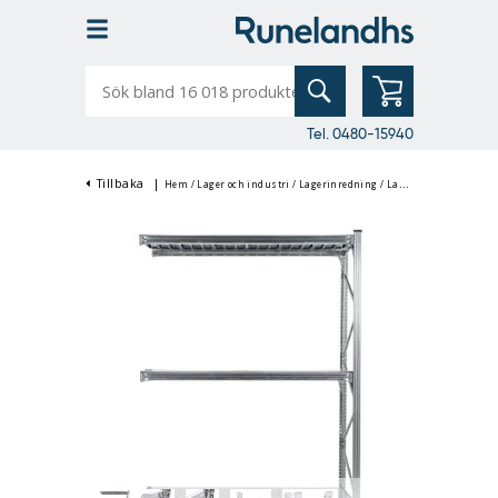
Sök
bland
16
018
produkter
Tel. 0480-15940
Tillbaka
|
Hem
/
Lager och industri
/
Lagerinredning
/
Lagerhyllor & Hyllställ