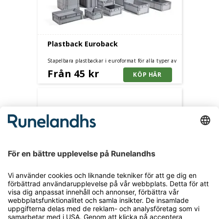
Plastback Euroback
Stapelbara plastbackar i euroformat för alla typer av
behov på lagret, i produktionen eller vid transport.
Från 45 kr
Flera storlekar.
Gummiklubba
540 g, svart gummi