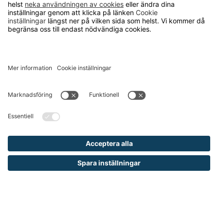
Gavel till Lagerhylla Maxi
finns i flera höjder och djup, klarar belastning på
3000/4800 kg
Från 790 kr
Håll dig inspirerad och ta del av våra
nyheter och kampanjer
E-
postadres