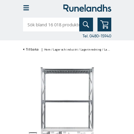
Sök
bland
16
018
produkter
Tel. 0480-15940
Tillbaka
|
Hem
/
Lager och industri
/
Lagerinredning
/
Lagerhyllor & Hyllställ