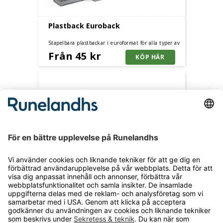
Plastback Euroback
Stapelbara plastbackar i euroformat för alla typer av
behov på lagret, i produktionen eller vid transport.
Från 45 kr
Flera storlekar.
Gummiklubba
540 g, svart gummi
125 kr